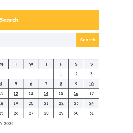
Search
Search
M
T
W
T
F
S
S
1
2
3
4
5
6
7
8
9
10
11
12
13
14
15
16
17
18
19
20
21
22
23
24
25
26
27
28
29
30
31
Y 2026