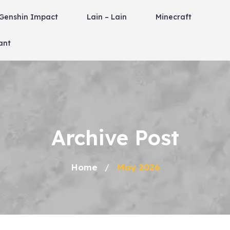
Genshin Impact
Lain – Lain
Minecraft
ant
Archive Post
Home
May 2026
/