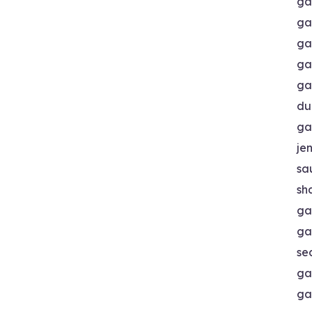
ga
ga
ga
ga
ga
du
ga
je
sa
sh
ga
ga
se
ga
ga