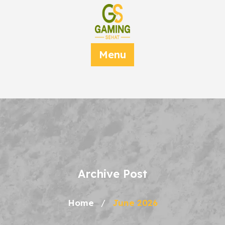
Skip
to
content
Menu
Archive Post
Home
June 2026
/