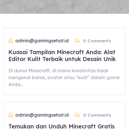
admin@gamingsehat.id
0 Comments
Kuasai Tampilan Minecraft Anda: Alat
Editor Kulit Terbaik untuk Desain Unik
Di dunia Minecraft, di mana kreativitas tidak
mengenal batas, avatar atau "kulit" dalam game
Anda…
admin@gamingsehat.id
0 Comments
Temukan dan Unduh Minecraft Gratis