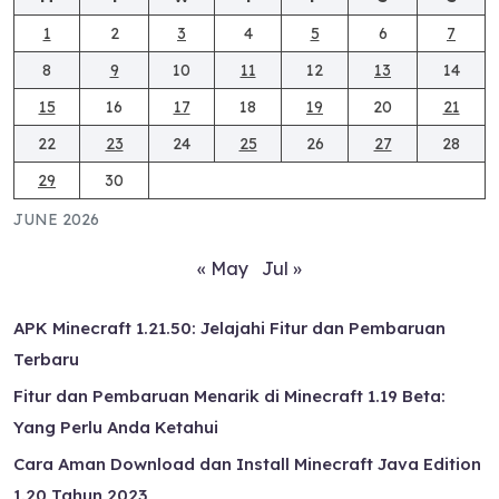
1
2
3
4
5
6
7
8
9
10
11
12
13
14
15
16
17
18
19
20
21
22
23
24
25
26
27
28
29
30
JUNE 2026
« May
Jul »
APK Minecraft 1.21.50: Jelajahi Fitur dan Pembaruan
Terbaru
Fitur dan Pembaruan Menarik di Minecraft 1.19 Beta:
Yang Perlu Anda Ketahui
Cara Aman Download dan Install Minecraft Java Edition
1.20 Tahun 2023