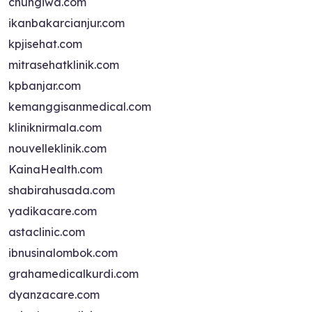
chungiwa.com
ikanbakarcianjur.com
kpjisehat.com
mitrasehatklinik.com
kpbanjar.com
kemanggisanmedical.com
kliniknirmala.com
nouvelleklinik.com
KainaHealth.com
shabirahusada.com
yadikacare.com
astaclinic.com
ibnusinalombok.com
grahamedicalkurdi.com
dyanzacare.com