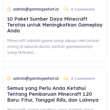
admin@gamingsehat.id
0 Comments
10 Paket Sumber Daya Minecraft
Teratas untuk Meningkatkan Gameplay
Anda
Minecraft adalah game yang dipuja oleh jutaan
orang di seluruh dunia, berkat gameplaynya
yang terbuka…
admin@gamingsehat.id
0 Comments
Semua yang Perlu Anda Ketahui
Tentang Pembaruan Minecraft 1.20
Baru: Fitur, Tanggal Rilis, dan Lainnya
Minecraft, game sandbox yang dicintai, terus