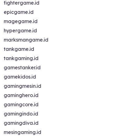
fightergame.id
epicgame.id
magegame.id
hypergame.id
marksmangame.id
tankgame.id
tankgaming.id
gamestanker.id
gamekidos.id
gamingmesin.id
gaminghero.id
gamingcore.id
gamingindo.id
gamingdiva.id
mesingaming.id