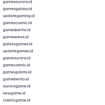
gamesaurora.id
gamesgalaxy.id
updategaming.id
gamescosmic.id
gamesberita.id
gamesnews.id
galaxygames.id
updategames.id
gameaurora.id
gamecosmic.id
gameupdate.id
gameberita.id
auroragame.id
newgame.id
cosmicgame.id