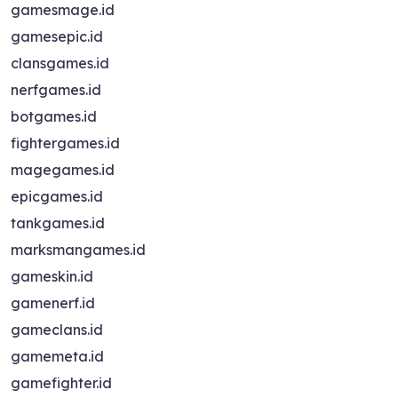
gamesmage.id
gamesepic.id
clansgames.id
nerfgames.id
botgames.id
fightergames.id
magegames.id
epicgames.id
tankgames.id
marksmangames.id
gameskin.id
gamenerf.id
gameclans.id
gamemeta.id
gamefighter.id