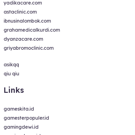
yadikacare.com
astaclinic.com
ibnusinalombok.com
grahamedicalkurdi.com
dyanzacare.com
griyabromoclinic.com
asikqq
qiu qiu
Links
gameskita.id
gamesterpopuler.id
gamingdewi.id