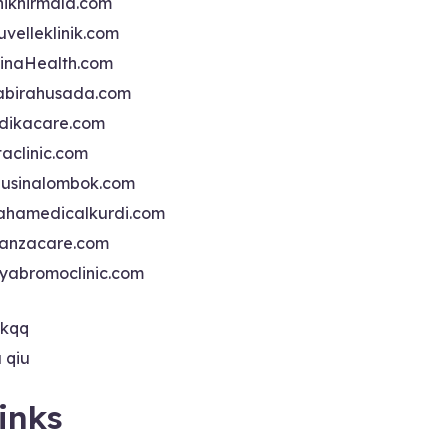
iniknirmala.com
uvelleklinik.com
inaHealth.com
abirahusada.com
dikacare.com
taclinic.com
nusinalombok.com
ahamedicalkurdi.com
anzacare.com
iyabromoclinic.com
ikqq
u qiu
inks