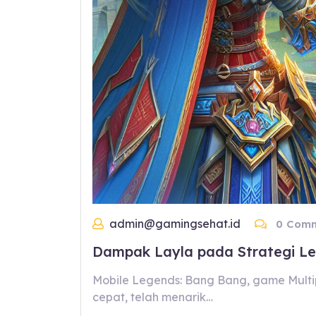
admin@gamingsehat.id
0 Comm
Dampak Layla pada Strategi Le
Mobile Legends: Bang Bang, game Multi
cepat, telah menarik…