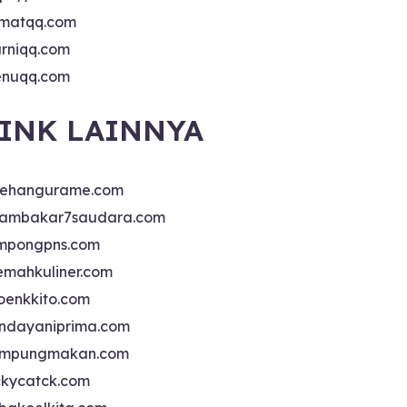
matqq.com
rniqq.com
nuqq.com
INK LAINNYA
sehangurame.com
ambakar7saudara.com
mpongpns.com
emahkuliner.com
oenkkito.com
ndayaniprima.com
mpungmakan.com
ckycatck.com