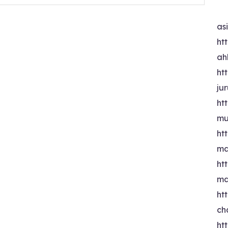
as
htt
ah
htt
ju
htt
mu
htt
ma
htt
ma
htt
ch
htt