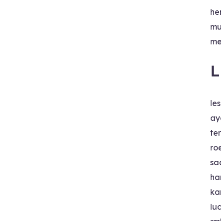
he
mu
me
L
le
ay
te
ro
sa
ha
ka
lu