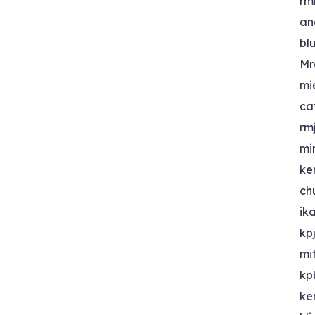
rm
an
bl
Mr
mi
ca
rm
mi
ke
ch
ik
kp
mi
kp
ke