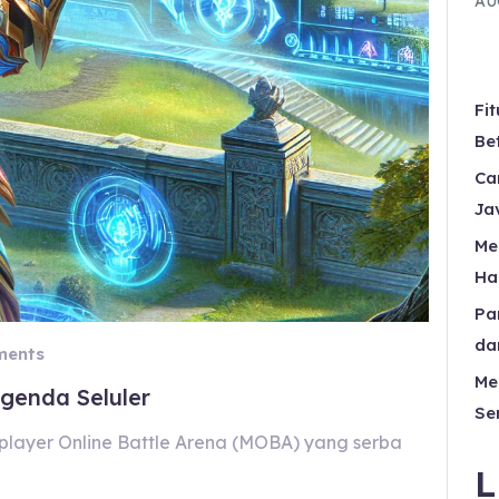
AU
Fi
Be
Ca
Ja
Me
Ha
Pa
da
ents
Me
genda Seluler
Se
player Online Battle Arena (MOBA) yang serba
L