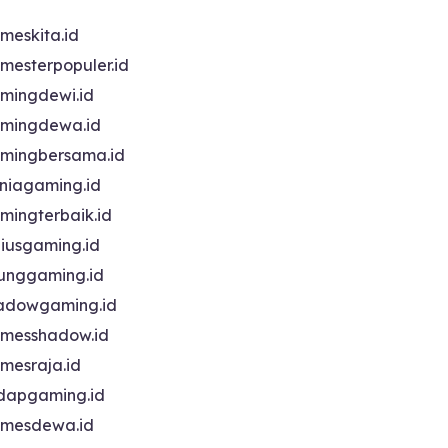
meskita.id
mesterpopuler.id
mingdewi.id
mingdewa.id
mingbersama.id
niagaming.id
mingterbaik.id
niusgaming.id
unggaming.id
adowgaming.id
messhadow.id
mesraja.id
dapgaming.id
mesdewa.id