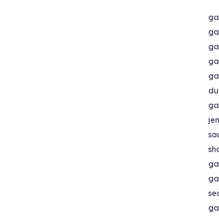
ga
ga
ga
ga
ga
du
ga
je
sa
sh
ga
ga
se
ga