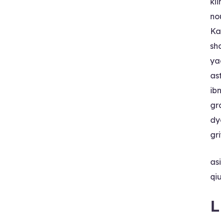
kl
no
Ka
sh
ya
as
ib
gr
dy
gr
as
qi
L