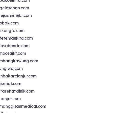
bakoelkita.com
gelesehan.com
uejasminejkt.com
obak.com
ekungfu.com
fetemankita.com
jasabundo.com
moosajkt.com
mbangkawung.com
ungiwa.com
anbakarcianjur.com
jisehat.com
trasehatklinik.com
banjar.com
manggisanmedical.com