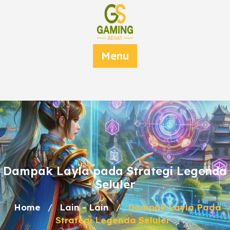
Skip
to
content
Menu
Dampak Layla pada Strategi Legenda
Seluler
Home
Lain - Lain
Dampak Layla Pada
/
/
Strategi Legenda Seluler