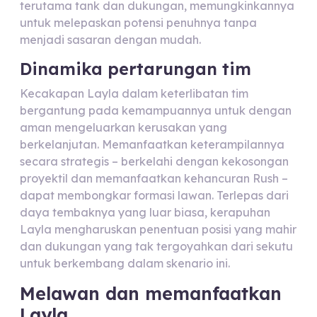
terutama tank dan dukungan, memungkinkannya
untuk melepaskan potensi penuhnya tanpa
menjadi sasaran dengan mudah.
Dinamika pertarungan tim
Kecakapan Layla dalam keterlibatan tim
bergantung pada kemampuannya untuk dengan
aman mengeluarkan kerusakan yang
berkelanjutan. Memanfaatkan keterampilannya
secara strategis – berkelahi dengan kekosongan
proyektil dan memanfaatkan kehancuran Rush –
dapat membongkar formasi lawan. Terlepas dari
daya tembaknya yang luar biasa, kerapuhan
Layla mengharuskan penentuan posisi yang mahir
dan dukungan yang tak tergoyahkan dari sekutu
untuk berkembang dalam skenario ini.
Melawan dan memanfaatkan
Layla