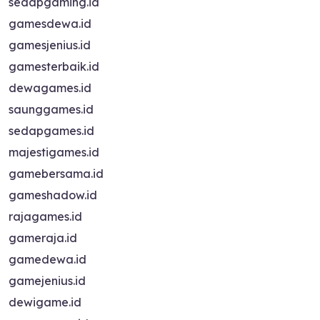
sedapgaming.id
gamesdewa.id
gamesjenius.id
gamesterbaik.id
dewagames.id
saunggames.id
sedapgames.id
majestigames.id
gamebersama.id
gameshadow.id
rajagames.id
gameraja.id
gamedewa.id
gamejenius.id
dewigame.id