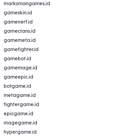
marksmangames.id
gameskin.id
gamenerf.id
gameclans.id
gamemeta.id
gamefighter.id
gamebot.id
gamemage.id
gameepic.id
botgame.id
metagame.id
fightergame.id
epicgame.id
magegame.id
hypergame.id