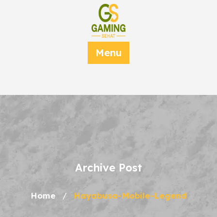
Skip
to
content
Menu
Archive Post
Home
Hayabusa-Mobile-Legend
/