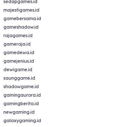
sedapgames.id
majestigames.id
gamebersama.id
gameshadow.id
rajagames.id
gameraja.id
gamedewa.id
gamejenius.id
dewigame.id
saunggame.id
shadowgame.id
gamingaurora.id
gamingberita.id
newgaming.id
galaxygaming.id