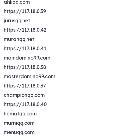
ahliqq.com
https://117.18.0.39
jurusqq.net
https://117.18.0.42
murahqq.net
https://117.18.0.41
maindomino99.com
https://117.18.0.38
masterdomino99.com
https://117.18.0.37
championqq.com
https://117.18.0.40
hematqq.com
murniqq.com
menuqq.com