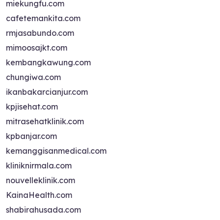
miekungfu.com
cafetemankita.com
rmjasabundo.com
mimoosajkt.com
kembangkawung.com
chungiwa.com
ikanbakarcianjur.com
kpjisehat.com
mitrasehatklinik.com
kpbanjar.com
kemanggisanmedical.com
kliniknirmala.com
nouvelleklinik.com
KainaHealth.com
shabirahusada.com