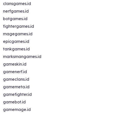
clansgames.id
nerfgames.id
botgames.id
fightergames.id
magegames.id
epicgames.id
tankgames.id
marksmangames.id
gameskin.id
gamenerf.id
gameclans.id
gamemeta.id
gamefighter.id
gamebot.id
gamemage.id