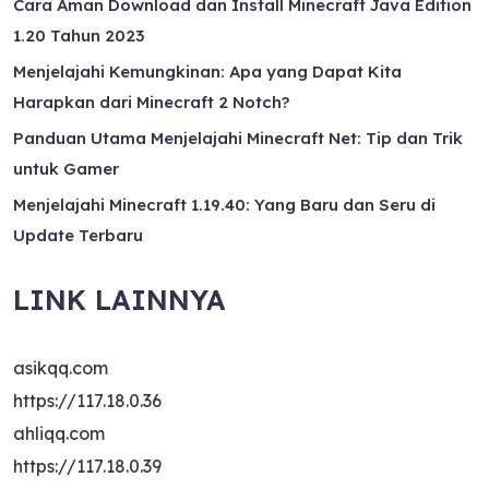
Cara Aman Download dan Install Minecraft Java Edition
1.20 Tahun 2023
Menjelajahi Kemungkinan: Apa yang Dapat Kita
Harapkan dari Minecraft 2 Notch?
Panduan Utama Menjelajahi Minecraft Net: Tip dan Trik
untuk Gamer
Menjelajahi Minecraft 1.19.40: Yang Baru dan Seru di
Update Terbaru
LINK LAINNYA
asikqq.com
https://117.18.0.36
ahliqq.com
https://117.18.0.39