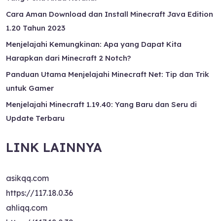
Cara Aman Download dan Install Minecraft Java Edition
1.20 Tahun 2023
Menjelajahi Kemungkinan: Apa yang Dapat Kita
Harapkan dari Minecraft 2 Notch?
Panduan Utama Menjelajahi Minecraft Net: Tip dan Trik
untuk Gamer
Menjelajahi Minecraft 1.19.40: Yang Baru dan Seru di
Update Terbaru
LINK LAINNYA
asikqq.com
https://117.18.0.36
ahliqq.com