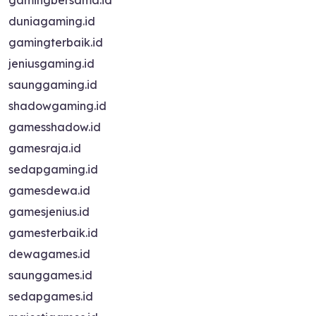
gamingbersama.id
duniagaming.id
gamingterbaik.id
jeniusgaming.id
saunggaming.id
shadowgaming.id
gamesshadow.id
gamesraja.id
sedapgaming.id
gamesdewa.id
gamesjenius.id
gamesterbaik.id
dewagames.id
saunggames.id
sedapgames.id