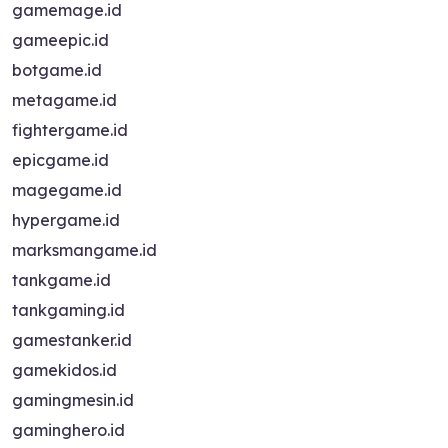
gamemage.id
gameepic.id
botgame.id
metagame.id
fightergame.id
epicgame.id
magegame.id
hypergame.id
marksmangame.id
tankgame.id
tankgaming.id
gamestanker.id
gamekidos.id
gamingmesin.id
gaminghero.id