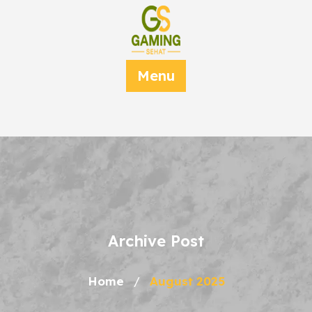
Skip
to
content
Menu
Archive Post
Home
August 2025
/