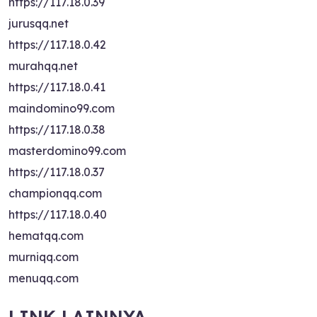
https://117.18.0.39
jurusqq.net
https://117.18.0.42
murahqq.net
https://117.18.0.41
maindomino99.com
https://117.18.0.38
masterdomino99.com
https://117.18.0.37
championqq.com
https://117.18.0.40
hematqq.com
murniqq.com
menuqq.com
LINK LAINNYA