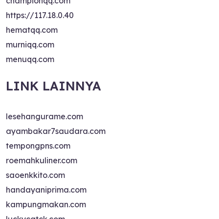
championqq.com
https://117.18.0.40
hematqq.com
murniqq.com
menuqq.com
LINK LAINNYA
lesehangurame.com
ayambakar7saudara.com
tempongpns.com
roemahkuliner.com
saoenkkito.com
handayaniprima.com
kampungmakan.com