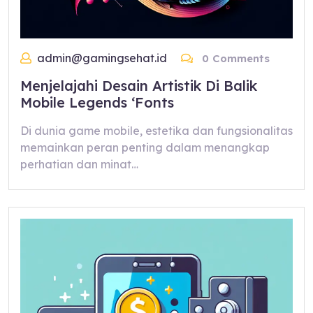
admin@gamingsehat.id
0 Comments
Menjelajahi Desain Artistik Di Balik
Mobile Legends ‘Fonts
Di dunia game mobile, estetika dan fungsionalitas
memainkan peran penting dalam menangkap
perhatian dan minat…