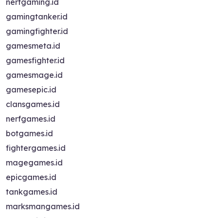
nerfgaming.id
gamingtanker.id
gamingfighter.id
gamesmeta.id
gamesfighter.id
gamesmage.id
gamesepic.id
clansgames.id
nerfgames.id
botgames.id
fightergames.id
magegames.id
epicgames.id
tankgames.id
marksmangames.id