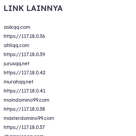
LINK LAINNYA
asikqq.com
https://117.18.0.36
ahliqq.com
https://117.18.0.39
jurusqq.net
https://117.18.0.42
murahqq.net
https://117.18.0.41
maindomino99.com
https://117.18.0.38
masterdomino99.com
https://117.18.0.37