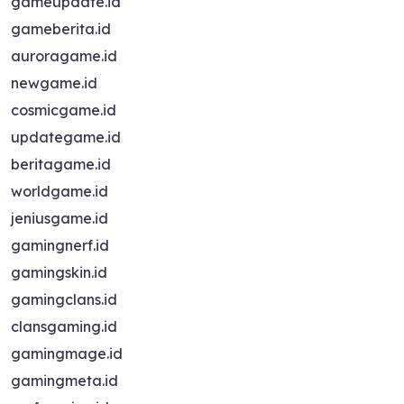
gameupdate.id
gameberita.id
auroragame.id
newgame.id
cosmicgame.id
updategame.id
beritagame.id
worldgame.id
jeniusgame.id
gamingnerf.id
gamingskin.id
gamingclans.id
clansgaming.id
gamingmage.id
gamingmeta.id