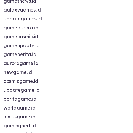
gamesnews.id
galaxygames.id
updategames.id
gameaurora.id
gamecosmic.id
gameupdate.id
gameberita.id
auroragame.id
newgame.id
cosmicgame.id
updategame.id
beritagame.id
worldgame.id
jeniusgame.id
gamingnerf.id