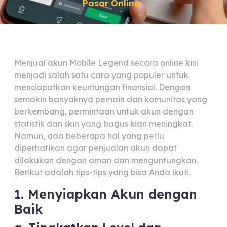
Pasar Online
Menjual akun Mobile Legend secara online kini
menjadi salah satu cara yang populer untuk
mendapatkan keuntungan finansial. Dengan
semakin banyaknya pemain dan komunitas yang
berkembang, permintaan untuk akun dengan
statistik dan skin yang bagus kian meningkat.
Namun, ada beberapa hal yang perlu
diperhatikan agar penjualan akun dapat
dilakukan dengan aman dan menguntungkan.
Berikut adalah tips-tips yang bisa Anda ikuti.
1. Menyiapkan Akun dengan
Baik