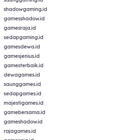
shadowgaming.id
gamesshadow.id
gamesraja.id
sedapgaming.id
gamesdewa.id
gamesjenius.id
gamesterbaik.id
dewagames.id
saunggames.id
sedapgames.id
majestigames.id
gamebersama.id
gameshadow.id
rajagames.id