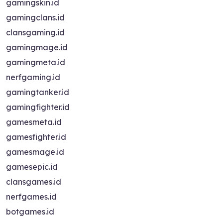
gamingskin.id
gamingclans.id
clansgaming.id
gamingmage.id
gamingmeta.id
nerfgaming.id
gamingtanker.id
gamingfighter.id
gamesmeta.id
gamesfighter.id
gamesmage.id
gamesepic.id
clansgames.id
nerfgames.id
botgames.id