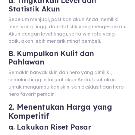
a. Tingkatkan Level dan
Statistik Akun
Sebelum menjual, pastikan akun Anda memiliki
level yang tinggi dan statistik yang mengesankan.
Akun dengan level tinggi, serta win rate yang
baik, akan lebih menarik minat pembeli.
B. Kumpulkan Kulit dan
Pahlawan
Semakin banyak skin dan hero yang dimiliki,
semakin tinggi nilai jual akun Anda. Usahakan
untuk mengumpulkan skin-skin eksklusif dan hero-
hero favorit pemain.
2. Menentukan Harga yang
Kompetitif
a. Lakukan Riset Pasar