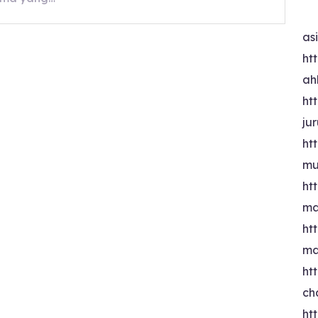
as
htt
ah
htt
ju
htt
mu
htt
ma
htt
ma
htt
ch
htt