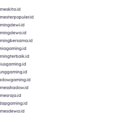
meskita.id
mesterpopuler.id
mingdewi.id
mingdewa.id
mingbersama.id
niagaming.id
mingterbaik.id
niusgaming.id
unggaming.id
adowgaming.id
messhadow.id
mesraja.id
dapgaming.id
mesdewa.id