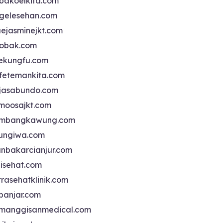
bakoelkita.com
gelesehan.com
uejasminejkt.com
obak.com
ekungfu.com
fetemankita.com
jasabundo.com
moosajkt.com
mbangkawung.com
ungiwa.com
anbakarcianjur.com
jisehat.com
trasehatklinik.com
banjar.com
manggisanmedical.com