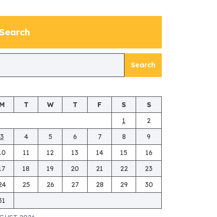
Search
Search
M
T
W
T
F
S
S
1
2
3
4
5
6
7
8
9
10
11
12
13
14
15
16
17
18
19
20
21
22
23
24
25
26
27
28
29
30
31