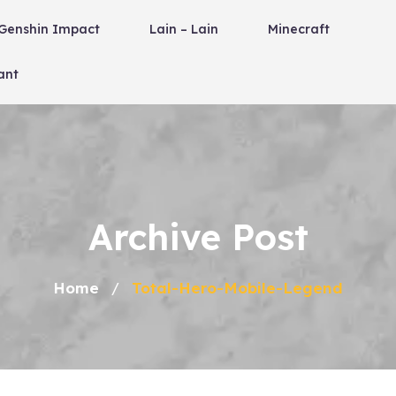
Genshin Impact
Lain – Lain
Minecraft
ant
Archive Post
Home
Total-Hero-Mobile-Legend
/