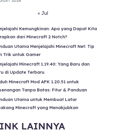
GUST 2026
« Jul
njelajahi Kemungkinan: Apa yang Dapat Kita
rapkan dari Minecraft 2 Notch?
nduan Utama Menjelajahi Minecraft Net: Tip
n Trik untuk Gamer
njelajahi Minecraft 1.19.40: Yang Baru dan
ru di Update Terbaru
duh Minecraft Mod APK 1.20.51 untuk
senangan Tanpa Batas: Fitur & Panduan
nduan Utama untuk Membuat Latar
lakang Minecraft yang Menakjubkan
INK LAINNYA