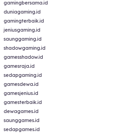
gamingbersama.id
duniagaming.id
gamingterbaik.id
jeniusgaming.id
saunggaming.id
shadowgaming.id
gamesshadow.id
gamesraja.id
sedapgaming.id
gamesdewa.id
gamesjenius.id
gamesterbaik.id
dewagames.id
saunggames.id
sedapgames.id