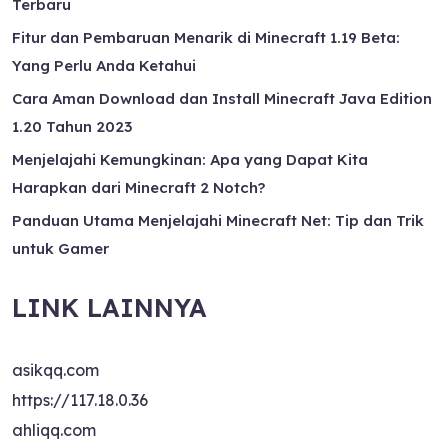
Terbaru
Fitur dan Pembaruan Menarik di Minecraft 1.19 Beta:
Yang Perlu Anda Ketahui
Cara Aman Download dan Install Minecraft Java Edition
1.20 Tahun 2023
Menjelajahi Kemungkinan: Apa yang Dapat Kita
Harapkan dari Minecraft 2 Notch?
Panduan Utama Menjelajahi Minecraft Net: Tip dan Trik
untuk Gamer
LINK LAINNYA
asikqq.com
https://117.18.0.36
ahliqq.com