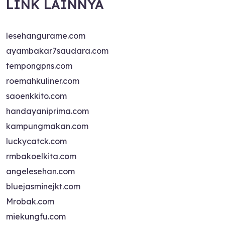
LINK LAINNYA
lesehangurame.com
ayambakar7saudara.com
tempongpns.com
roemahkuliner.com
saoenkkito.com
handayaniprima.com
kampungmakan.com
luckycatck.com
rmbakoelkita.com
angelesehan.com
bluejasminejkt.com
Mrobak.com
miekungfu.com