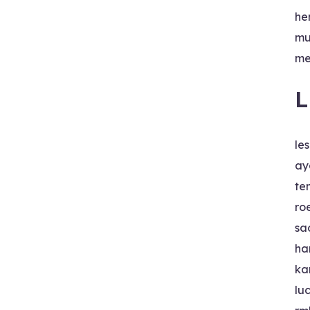
he
mu
me
L
le
ay
te
ro
sa
ha
ka
lu