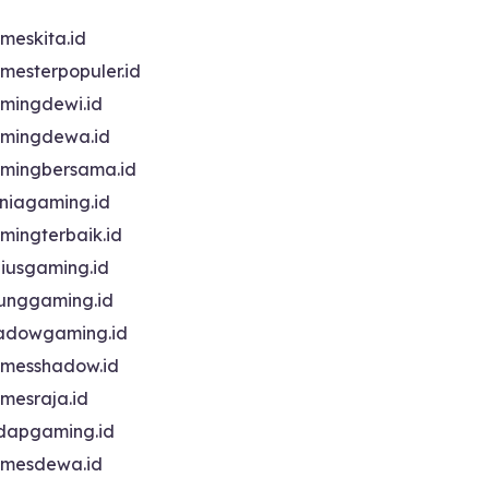
meskita.id
mesterpopuler.id
mingdewi.id
mingdewa.id
mingbersama.id
niagaming.id
mingterbaik.id
niusgaming.id
unggaming.id
adowgaming.id
messhadow.id
mesraja.id
dapgaming.id
mesdewa.id