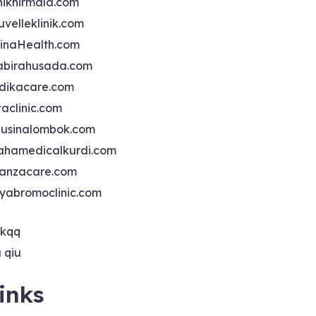
iniknirmala.com
uvelleklinik.com
inaHealth.com
abirahusada.com
dikacare.com
taclinic.com
nusinalombok.com
ahamedicalkurdi.com
anzacare.com
iyabromoclinic.com
ikqq
u qiu
inks