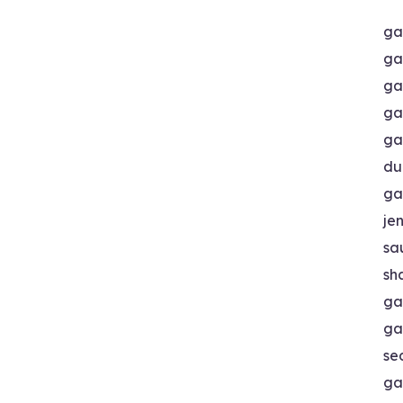
ga
ga
ga
ga
ga
du
ga
je
sa
sh
ga
ga
se
ga