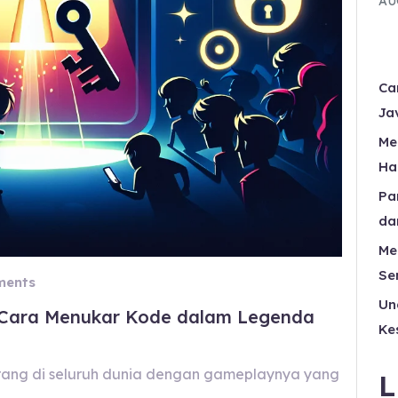
AU
Ca
Ja
Me
Ha
Pa
da
Me
Se
ents
Un
 Cara Menukar Kode dalam Legenda
Ke
orang di seluruh dunia dengan gameplaynya yang
L