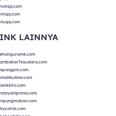
matqq.com
rniqq.com
nuqq.com
INK LAINNYA
sehangurame.com
ambakar7saudara.com
mpongpns.com
emahkuliner.com
oenkkito.com
ndayaniprima.com
mpungmakan.com
ckycatck.com