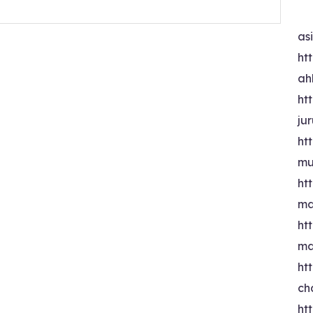
as
htt
ah
htt
ju
htt
mu
htt
ma
htt
ma
htt
ch
htt