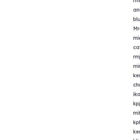
rm
an
bl
Mr
mi
ca
rm
mi
ke
ch
ik
kp
mi
kp
ke