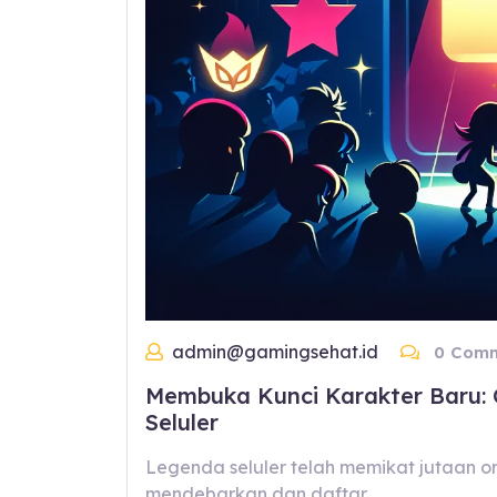
admin@gamingsehat.id
0 Comm
Membuka Kunci Karakter Baru:
Seluler
Legenda seluler telah memikat jutaan 
mendebarkan dan daftar…