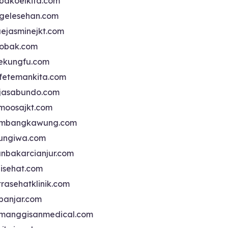
bakoelkita.com
gelesehan.com
uejasminejkt.com
obak.com
ekungfu.com
fetemankita.com
jasabundo.com
moosajkt.com
mbangkawung.com
ungiwa.com
anbakarcianjur.com
jisehat.com
trasehatklinik.com
banjar.com
manggisanmedical.com