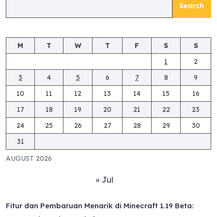
Search
M
T
W
T
F
S
S
1
2
3
4
5
6
7
8
9
10
11
12
13
14
15
16
17
18
19
20
21
22
23
24
25
26
27
28
29
30
31
AUGUST 2026
« Jul
Fitur dan Pembaruan Menarik di Minecraft 1.19 Beta: