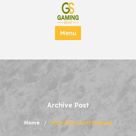
Skip
to
content
Menu
Archive Post
Home
Mod Minecraft Mojang
/