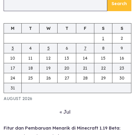
Search
M
T
W
T
F
S
S
1
2
3
4
5
6
7
8
9
10
11
12
13
14
15
16
17
18
19
20
21
22
23
24
25
26
27
28
29
30
31
AUGUST 2026
« Jul
Fitur dan Pembaruan Menarik di Minecraft 1.19 Beta: