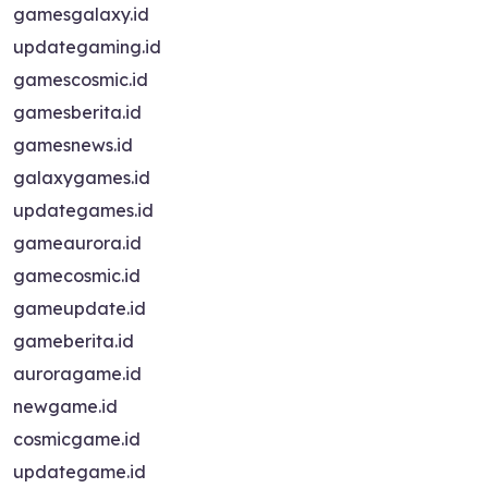
gamesgalaxy.id
updategaming.id
gamescosmic.id
gamesberita.id
gamesnews.id
galaxygames.id
updategames.id
gameaurora.id
gamecosmic.id
gameupdate.id
gameberita.id
auroragame.id
newgame.id
cosmicgame.id
updategame.id