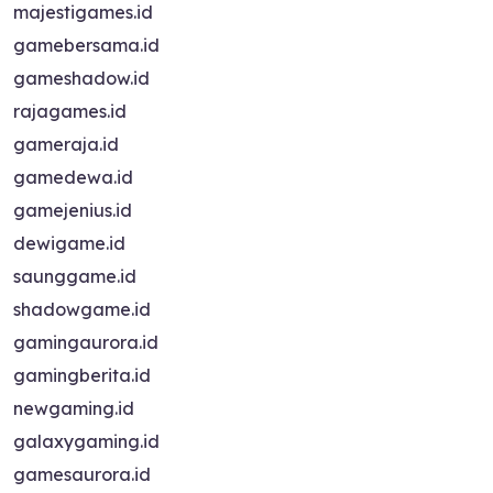
majestigames.id
gamebersama.id
gameshadow.id
rajagames.id
gameraja.id
gamedewa.id
gamejenius.id
dewigame.id
saunggame.id
shadowgame.id
gamingaurora.id
gamingberita.id
newgaming.id
galaxygaming.id
gamesaurora.id