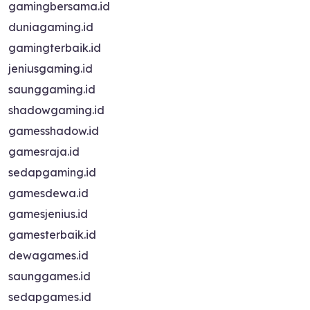
gamingbersama.id
duniagaming.id
gamingterbaik.id
jeniusgaming.id
saunggaming.id
shadowgaming.id
gamesshadow.id
gamesraja.id
sedapgaming.id
gamesdewa.id
gamesjenius.id
gamesterbaik.id
dewagames.id
saunggames.id
sedapgames.id