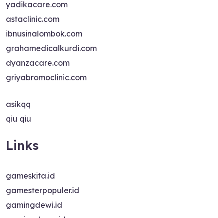
yadikacare.com
astaclinic.com
ibnusinalombok.com
grahamedicalkurdi.com
dyanzacare.com
griyabromoclinic.com
asikqq
qiu qiu
Links
gameskita.id
gamesterpopuler.id
gamingdewi.id