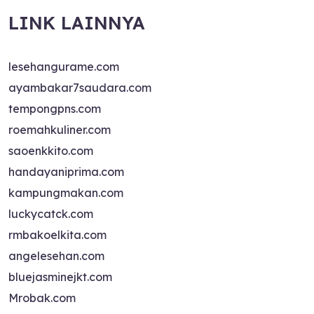
LINK LAINNYA
lesehangurame.com
ayambakar7saudara.com
tempongpns.com
roemahkuliner.com
saoenkkito.com
handayaniprima.com
kampungmakan.com
luckycatck.com
rmbakoelkita.com
angelesehan.com
bluejasminejkt.com
Mrobak.com