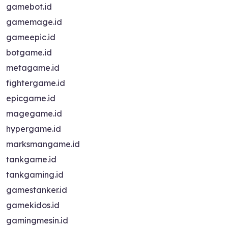
gamebot.id
gamemage.id
gameepic.id
botgame.id
metagame.id
fightergame.id
epicgame.id
magegame.id
hypergame.id
marksmangame.id
tankgame.id
tankgaming.id
gamestanker.id
gamekidos.id
gamingmesin.id