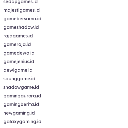
sedapgames.id
majestigames.id
gamebersama.id
gameshadow.id
rajagames.id
gameraja.id
gamedewa.id
gamejenius.id
dewigame.id
saunggame.id
shadowgame.id
gamingaurora.id
gamingberita.id
newgaming.id
galaxygaming.id