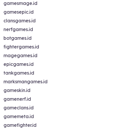
gamesmage.id
gamesepic.id
clansgames.id
nerfgames.id
botgames.id
fightergames.id
magegames.id
epicgames.id
tankgames.id
marksmangames.id
gameskin.id
gamenerf.id
gameclans.id
gamemeta.id
gamefighter.id