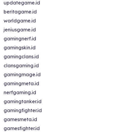
updategame.id
beritagame.id
worldgame.id
jeniusgame.id
gamingnerf.id
gamingskin.id
gamingclans.id
clansgaming.id
gamingmage.id
gamingmeta.id
nerfgaming.id
gamingtanker.id
gamingfighter.id
gamesmeta.id
gamesfighter.id