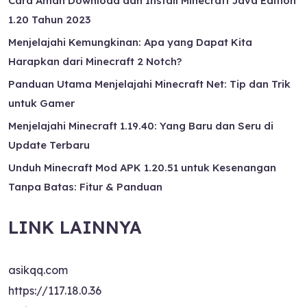
Cara Aman Download dan Install Minecraft Java Edition
1.20 Tahun 2023
Menjelajahi Kemungkinan: Apa yang Dapat Kita
Harapkan dari Minecraft 2 Notch?
Panduan Utama Menjelajahi Minecraft Net: Tip dan Trik
untuk Gamer
Menjelajahi Minecraft 1.19.40: Yang Baru dan Seru di
Update Terbaru
Unduh Minecraft Mod APK 1.20.51 untuk Kesenangan
Tanpa Batas: Fitur & Panduan
LINK LAINNYA
asikqq.com
https://117.18.0.36