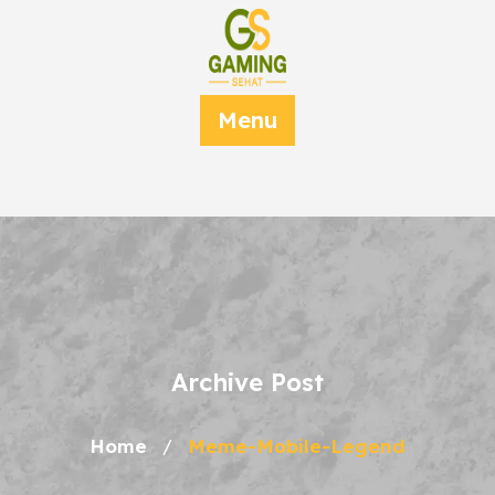
Skip
to
content
Menu
Archive Post
Home
Meme-Mobile-Legend
/