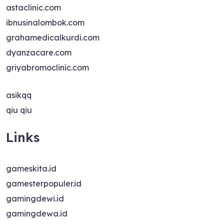
astaclinic.com
ibnusinalombok.com
grahamedicalkurdi.com
dyanzacare.com
griyabromoclinic.com
asikqq
qiu qiu
Links
gameskita.id
gamesterpopuler.id
gamingdewi.id
gamingdewa.id