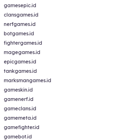
gamesepic.id
clansgames.id
nerfgames.id
botgames.id
fightergames.id
magegames.id
epicgames.id
tankgames.id
marksmangames.id
gameskin.id
gamenerf.id
gameclans.id
gamemeta.id
gamefighter.id
gamebot.id