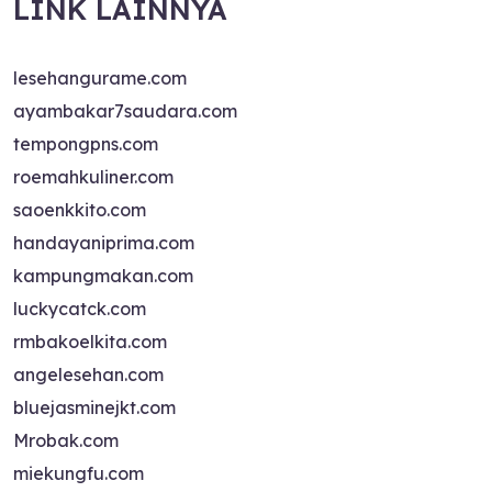
LINK LAINNYA
lesehangurame.com
ayambakar7saudara.com
tempongpns.com
roemahkuliner.com
saoenkkito.com
handayaniprima.com
kampungmakan.com
luckycatck.com
rmbakoelkita.com
angelesehan.com
bluejasminejkt.com
Mrobak.com
miekungfu.com