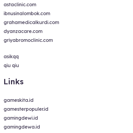
astaclinic.com
ibnusinalombok.com
grahamedicalkurdi.com
dyanzacare.com
griyabromoclinic.com
asikqq
qiu qiu
Links
gameskita.id
gamesterpopuler.id
gamingdewi.id
gamingdewa.id