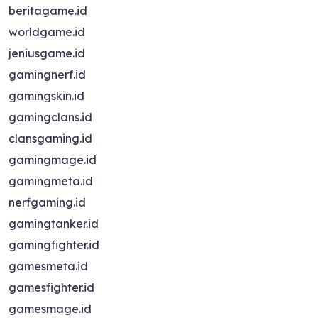
beritagame.id
worldgame.id
jeniusgame.id
gamingnerf.id
gamingskin.id
gamingclans.id
clansgaming.id
gamingmage.id
gamingmeta.id
nerfgaming.id
gamingtanker.id
gamingfighter.id
gamesmeta.id
gamesfighter.id
gamesmage.id