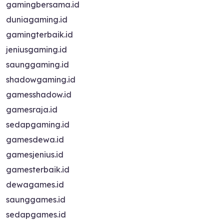
gamingbersama.id
duniagaming.id
gamingterbaik.id
jeniusgaming.id
saunggaming.id
shadowgaming.id
gamesshadow.id
gamesraja.id
sedapgaming.id
gamesdewa.id
gamesjenius.id
gamesterbaik.id
dewagames.id
saunggames.id
sedapgames.id