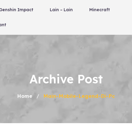
Genshin Impact
Lain – Lain
Minecraft
ant
Archive Post
Home
Main-Mobile-Legend-Di-Pc
/