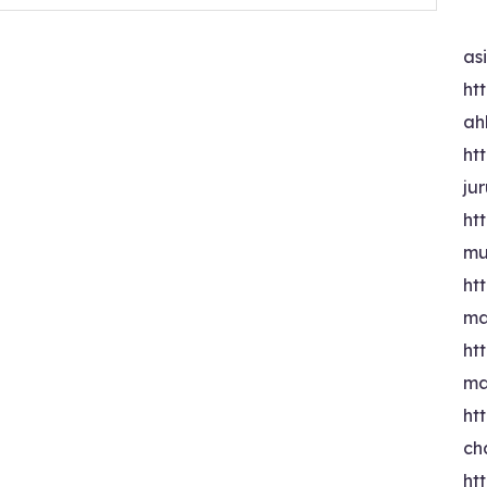
as
htt
ah
htt
ju
htt
mu
htt
ma
htt
ma
htt
ch
htt