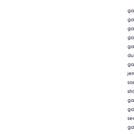
ga
ga
ga
ga
ga
du
ga
je
sa
sh
ga
ga
se
ga