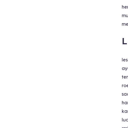
he
mu
me
L
le
ay
te
ro
sa
ha
ka
lu