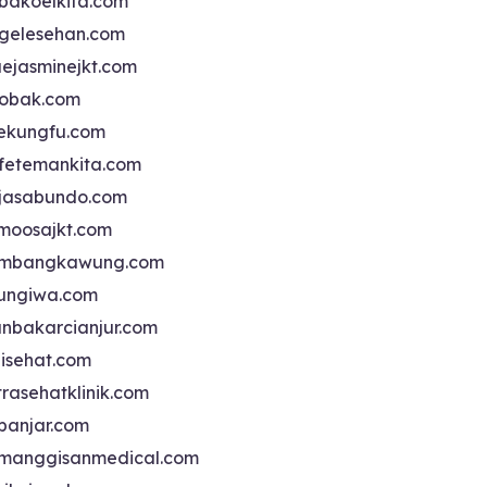
bakoelkita.com
gelesehan.com
uejasminejkt.com
obak.com
ekungfu.com
fetemankita.com
jasabundo.com
moosajkt.com
mbangkawung.com
ungiwa.com
anbakarcianjur.com
jisehat.com
trasehatklinik.com
banjar.com
manggisanmedical.com