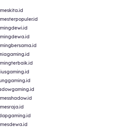
meskita.id
mesterpopuler.id
mingdewi.id
mingdewa.id
mingbersama.id
niagaming.id
mingterbaik.id
niusgaming.id
unggaming.id
adowgaming.id
messhadow.id
mesraja.id
dapgaming.id
mesdewa.id