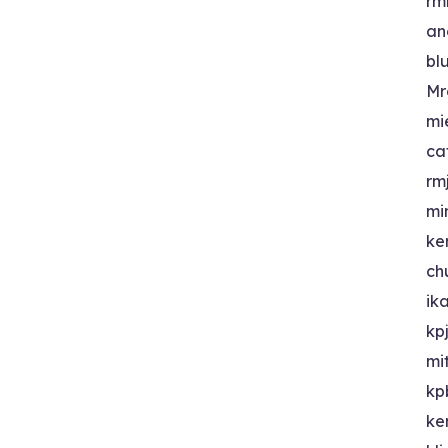
rm
an
bl
Mr
mi
ca
rm
mi
ke
ch
ik
kp
mi
kp
ke