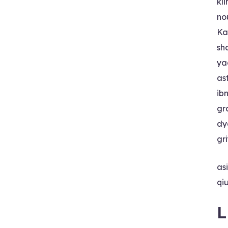
kl
no
Ka
sh
ya
as
ib
gr
dy
gr
as
qi
L