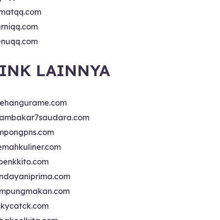
matqq.com
rniqq.com
nuqq.com
INK LAINNYA
sehangurame.com
ambakar7saudara.com
mpongpns.com
emahkuliner.com
oenkkito.com
ndayaniprima.com
mpungmakan.com
ckycatck.com