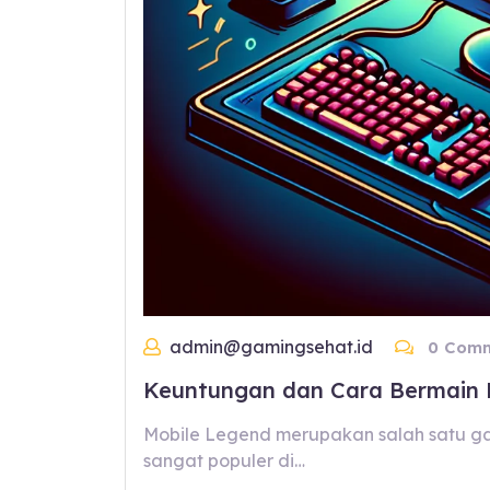
admin@gamingsehat.id
0 Comm
Keuntungan dan Cara Bermain 
Mobile Legend merupakan salah satu ga
sangat populer di…