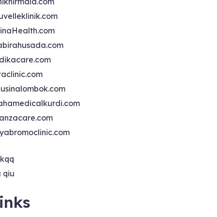
iniknirmala.com
uvelleklinik.com
inaHealth.com
abirahusada.com
dikacare.com
taclinic.com
nusinalombok.com
ahamedicalkurdi.com
anzacare.com
iyabromoclinic.com
ikqq
u qiu
inks