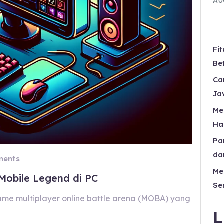
AU
Fi
Be
Ca
Ja
Me
Ha
Pa
da
ents
Me
Mobile Legend di PC
Se
me multiplayer online battle arena (MOBA) yang
L