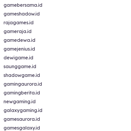
gamebersama.id
gameshadow.id
rajagames.id
gameraja.id
gamedewa.id
gamejenius.id
dewigame.id
saunggame.id
shadowgame.id
gamingaurora.id
gamingberita.id
newgaming.id
galaxygaming.id
gamesaurora.id
gamesgalaxy.id