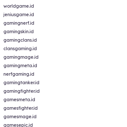
worldgame.id
jeniusgame.id
gamingnerf.id
gamingskin.id
gamingclans.id
clansgaming.id
gamingmage.id
gamingmeta.id
nerfgaming.id
gamingtanker.id
gamingfighter.id
gamesmeta.id
gamesfighter.id
gamesmage.id
gamesepic.id