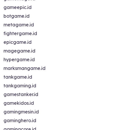
gameepic.id
botgame.id
metagame.id
fightergame.id
epicgame.id
magegame.id
hypergame.id
marksmangame.id
tankgame.id
tankgaming.id
gamestanker.id
gamekidos.id
gamingmesin.id
gaminghero.id
gamingcore.id