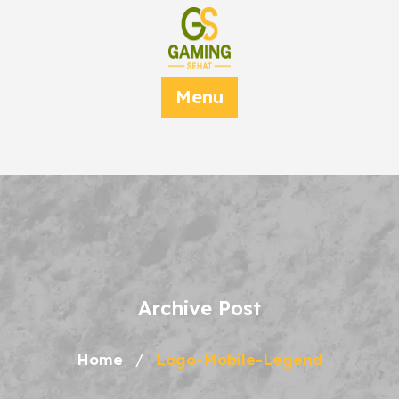
Skip
to
content
Menu
Archive Post
Home
Logo-Mobile-Legend
/