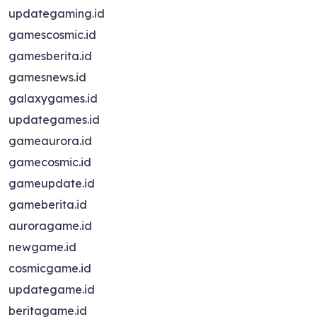
updategaming.id
gamescosmic.id
gamesberita.id
gamesnews.id
galaxygames.id
updategames.id
gameaurora.id
gamecosmic.id
gameupdate.id
gameberita.id
auroragame.id
newgame.id
cosmicgame.id
updategame.id
beritagame.id