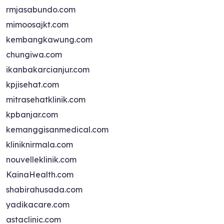
rmjasabundo.com
mimoosajkt.com
kembangkawung.com
chungiwa.com
ikanbakarcianjur.com
kpjisehat.com
mitrasehatklinik.com
kpbanjar.com
kemanggisanmedical.com
kliniknirmala.com
nouvelleklinik.com
KainaHealth.com
shabirahusada.com
yadikacare.com
astaclinic.com