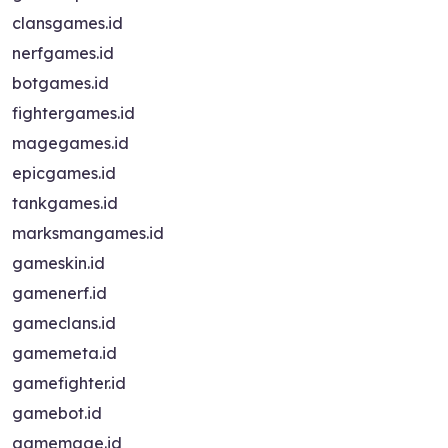
clansgames.id
nerfgames.id
botgames.id
fightergames.id
magegames.id
epicgames.id
tankgames.id
marksmangames.id
gameskin.id
gamenerf.id
gameclans.id
gamemeta.id
gamefighter.id
gamebot.id
gamemage.id