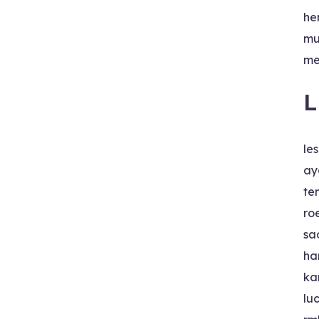
he
mu
me
L
le
ay
te
ro
sa
ha
ka
lu