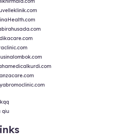
iniknirmala.com
uvelleklinik.com
inaHealth.com
abirahusada.com
dikacare.com
taclinic.com
nusinalombok.com
ahamedicalkurdi.com
anzacare.com
iyabromoclinic.com
ikqq
u qiu
inks