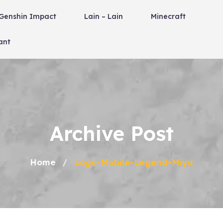
Genshin Impact
Lain – Lain
Minecraft
ant
Archive Post
Home
Logo-Mobile-Legend-Miya
/