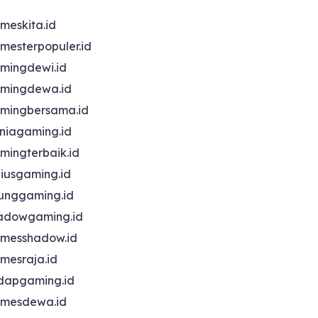
meskita.id
mesterpopuler.id
mingdewi.id
mingdewa.id
mingbersama.id
niagaming.id
mingterbaik.id
niusgaming.id
unggaming.id
adowgaming.id
messhadow.id
mesraja.id
dapgaming.id
mesdewa.id