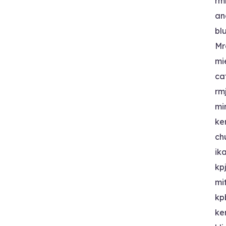
rm
an
bl
Mr
mi
ca
rm
mi
ke
ch
ik
kp
mi
kp
ke