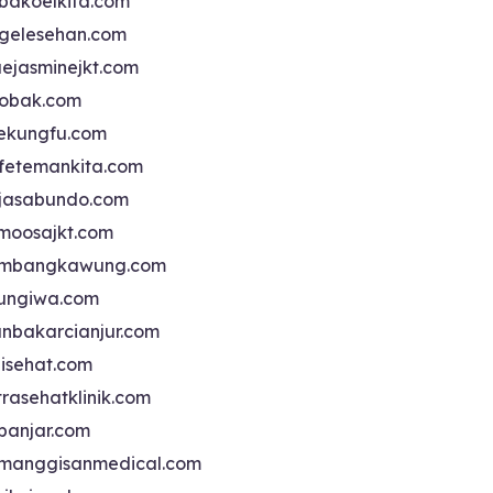
bakoelkita.com
gelesehan.com
uejasminejkt.com
obak.com
ekungfu.com
fetemankita.com
jasabundo.com
moosajkt.com
mbangkawung.com
ungiwa.com
anbakarcianjur.com
jisehat.com
trasehatklinik.com
banjar.com
manggisanmedical.com