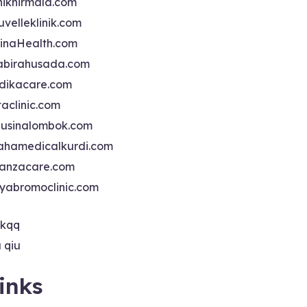
iniknirmala.com
uvelleklinik.com
inaHealth.com
abirahusada.com
dikacare.com
taclinic.com
nusinalombok.com
ahamedicalkurdi.com
anzacare.com
iyabromoclinic.com
ikqq
u qiu
inks