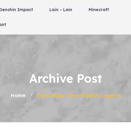
Genshin Impact
Lain – Lain
Minecraft
ant
Archive Post
Home
Kata-Kata-Hero-Mobile-Legend
/