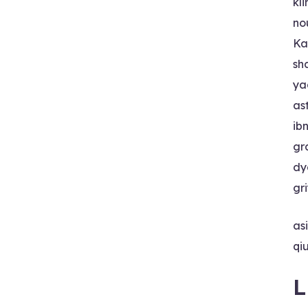
kl
no
Ka
sh
ya
as
ib
gr
dy
gr
as
qi
L