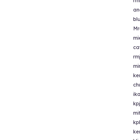
rm
an
bl
Mr
mi
ca
rm
mi
ke
ch
ik
kp
mi
kp
ke