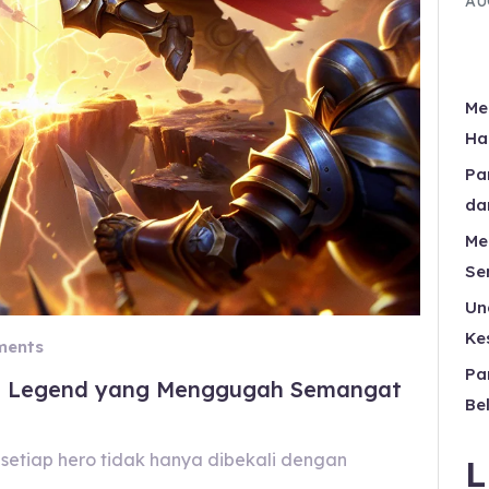
AU
Me
Ha
Pa
da
Me
Se
Un
Ke
ents
Pa
ile Legend yang Menggugah Semangat
Be
setiap hero tidak hanya dibekali dengan
L