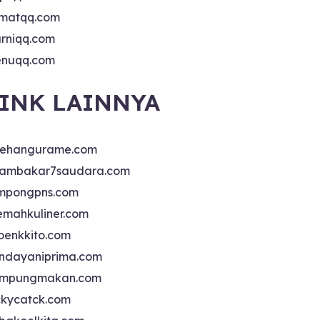
matqq.com
rniqq.com
nuqq.com
INK LAINNYA
sehangurame.com
ambakar7saudara.com
mpongpns.com
emahkuliner.com
oenkkito.com
ndayaniprima.com
mpungmakan.com
ckycatck.com