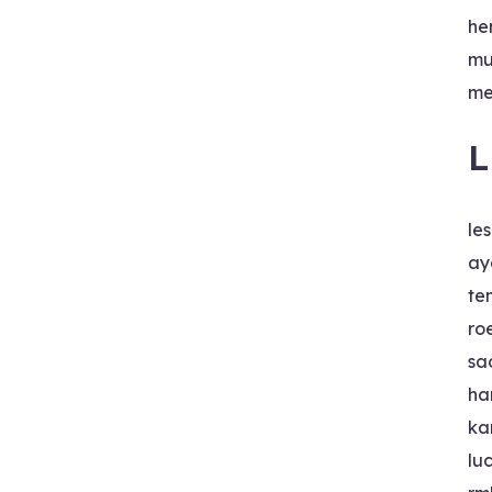
he
mu
me
L
le
ay
te
ro
sa
ha
ka
lu