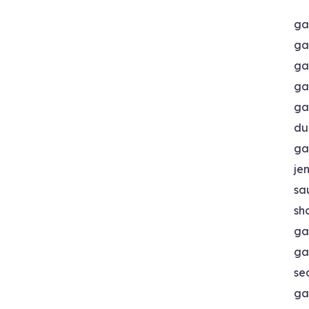
ga
ga
ga
ga
ga
du
ga
je
sa
sh
ga
ga
se
ga