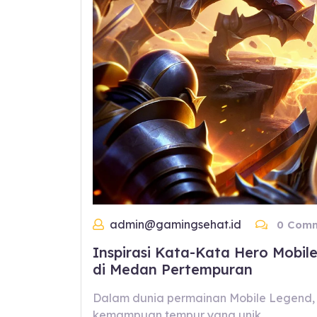
admin@gamingsehat.id
0 Comm
Inspirasi Kata-Kata Hero Mob
di Medan Pertempuran
Dalam dunia permainan Mobile Legend, 
kemampuan tempur yang unik,…