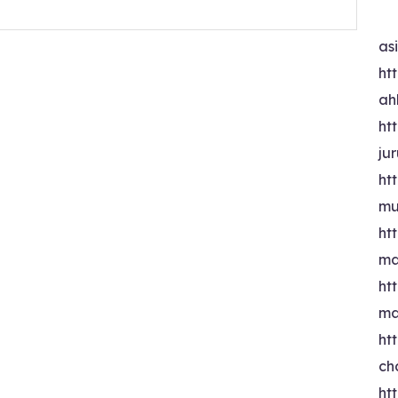
as
htt
ah
htt
ju
htt
mu
htt
ma
htt
ma
htt
ch
htt