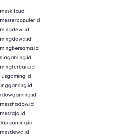
meskita.id
mesterpopuler.id
mingdewi.id
mingdewa.id
mingbersama.id
niagaming.id
mingterbaik.id
niusgaming.id
unggaming.id
adowgaming.id
messhadow.id
mesraja.id
dapgaming.id
mesdewa.id