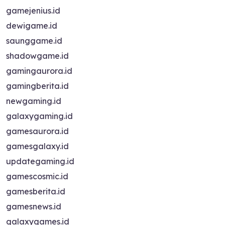
gamejenius.id
dewigame.id
saunggame.id
shadowgame.id
gamingaurora.id
gamingberita.id
newgaming.id
galaxygaming.id
gamesaurora.id
gamesgalaxy.id
updategaming.id
gamescosmic.id
gamesberita.id
gamesnews.id
galaxygames.id