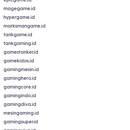
magegame.id
hypergame.id
marksmangame.id
tankgame.id
tankgaming.id
gamestanker.id
gamekidos.id
gamingmesin.id
gaminghero.id
gamingcore.id
gamingindo.id
gamingdiva.id
mesingaming.id
gamingsuper.id