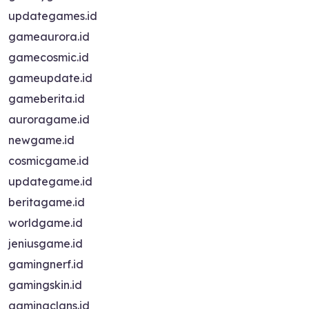
updategames.id
gameaurora.id
gamecosmic.id
gameupdate.id
gameberita.id
auroragame.id
newgame.id
cosmicgame.id
updategame.id
beritagame.id
worldgame.id
jeniusgame.id
gamingnerf.id
gamingskin.id
gamingclans.id