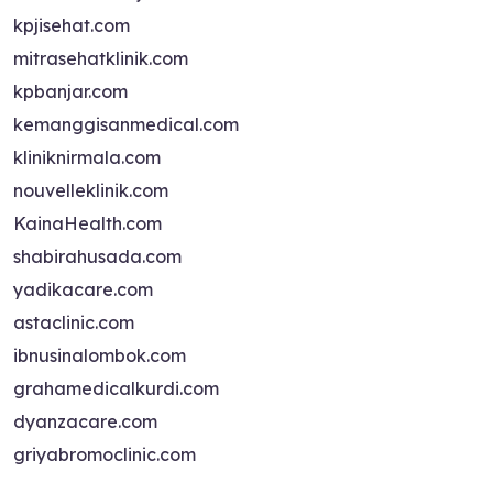
kpjisehat.com
mitrasehatklinik.com
kpbanjar.com
kemanggisanmedical.com
kliniknirmala.com
nouvelleklinik.com
KainaHealth.com
shabirahusada.com
yadikacare.com
astaclinic.com
ibnusinalombok.com
grahamedicalkurdi.com
dyanzacare.com
griyabromoclinic.com