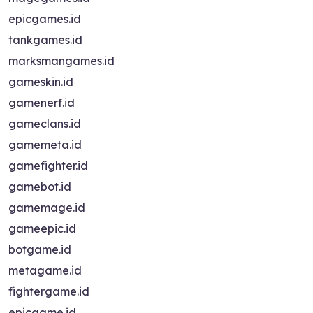
epicgames.id
tankgames.id
marksmangames.id
gameskin.id
gamenerf.id
gameclans.id
gamemeta.id
gamefighter.id
gamebot.id
gamemage.id
gameepic.id
botgame.id
metagame.id
fightergame.id
epicgame.id