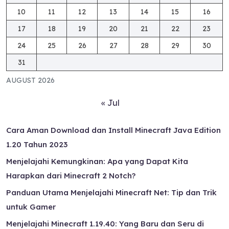
10
11
12
13
14
15
16
17
18
19
20
21
22
23
24
25
26
27
28
29
30
31
AUGUST 2026
« Jul
Cara Aman Download dan Install Minecraft Java Edition
1.20 Tahun 2023
Menjelajahi Kemungkinan: Apa yang Dapat Kita
Harapkan dari Minecraft 2 Notch?
Panduan Utama Menjelajahi Minecraft Net: Tip dan Trik
untuk Gamer
Menjelajahi Minecraft 1.19.40: Yang Baru dan Seru di