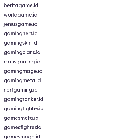
beritagame.id
worldgame.id
jeniusgame.id
gamingnerf.id
gamingskin.id
gamingclans.id
clansgaming.id
gamingmage.id
gamingmeta.id
nerfgaming.id
gamingtanker.id
gamingfighter.id
gamesmeta.id
gamesfighter.id
gamesmage.id