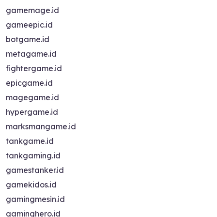
gamemage.id
gameepic.id
botgame.id
metagame.id
fightergame.id
epicgame.id
magegame.id
hypergame.id
marksmangame.id
tankgame.id
tankgaming.id
gamestanker.id
gamekidos.id
gamingmesin.id
gaminghero.id