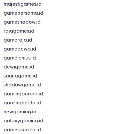
majestigames.id
gamebersama.id
gameshadow.id
rajagames.id
gameraja.id
gamedewa.id
gamejenius.id
dewigame.id
saunggame.id
shadowgame.id
gamingaurora.id
gamingberita.id
newgaming.id
galaxygaming.id
gamesaurora.id