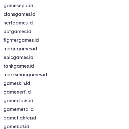
gamesepic.id
clansgames.id
nerfgames.id
botgames.id
fightergames.id
magegames.id
epicgames.id
tankgames.id
marksmangames.id
gameskin.id
gamenerf.id
gameclans.id
gamemeta.id
gamefighter.id
gamebot.id