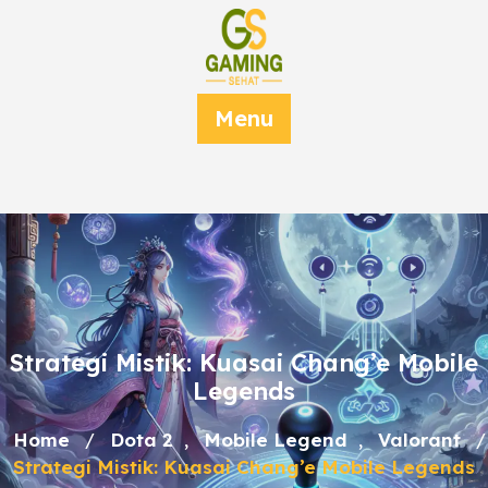
Skip
to
content
Menu
Strategi Mistik: Kuasai Chang’e Mobile
Legends
Home
Dota 2
Mobile Legend
Valorant
/
,
,
/
Strategi Mistik: Kuasai Chang’e Mobile Legends