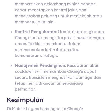
membersihkan gelombang minion dengan
cepat, menetapkan kontrol jalur, dan
menciptakan peluang untuk menjelajah atau
membantu jalur lain.
Kontrol Penglihatan
: Manfaatkan jangkauan
Chang’e untuk mengintai posisi musuh dengan
aman. Taktik ini membantu dalam
merencanakan keterlibatan atau
kemunduran strategis.
Manajemen Pendinginan
: Kesadaran akan
cooldown skill memastikan Chang’e dapat
secara konsisten menghasilkan damage dan
tetap menjadi ancaman sepanjang
permainan.
Kesimpulan
Di Mobile Legends, menguasai Chang’e