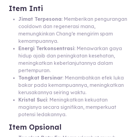
Item Inti
Jimat Terpesona
: Memberikan pengurangan
cooldown dan regenerasi mana,
memungkinkan Chang’e mengirim spam
kemampuannya.
Energi Terkonsentrasi
: Menawarkan gaya
hidup ajaib dan peningkatan kesehatan,
meningkatkan keberlanjutannya dalam
pertempuran.
Tongkat Bersinar
: Menambahkan efek luka
bakar pada kemampuannya, meningkatkan
kerusakannya seiring waktu.
Kristal Suci
: Meningkatkan kekuatan
magisnya secara signifikan, memperkuat
potensi ledakannya.
Item Opsional