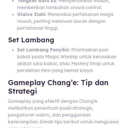
Tongkat Ratu Es
: Memperlambat musuh,
memberikan tambahan crowd control.
Glaive Ilahi
: Menembus pertahanan magis
musuh, penting melawan lawan dengan
pertahanan tinggi.
Set Lambang
Set Lambang Penyihir
: Prioritaskan poin
bakat pada Magic Worship untuk kerusakan
akibat luka bakar, atau Mystery Shop untuk
perolehan item yang hemat biaya.
Gameplay Chang’e: Tip dan
Strategi
Gameplay yang efektif dengan Chang’e
melibatkan penentuan posisi strategis,
pengaturan waktu, dan penggunaan
keterampilan. Simak tips berikut untuk menguasai