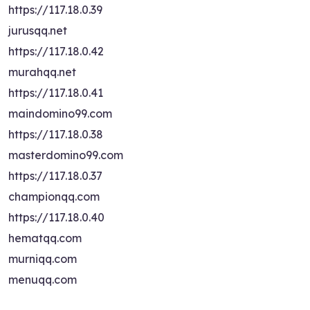
https://117.18.0.39
jurusqq.net
https://117.18.0.42
murahqq.net
https://117.18.0.41
maindomino99.com
https://117.18.0.38
masterdomino99.com
https://117.18.0.37
championqq.com
https://117.18.0.40
hematqq.com
murniqq.com
menuqq.com