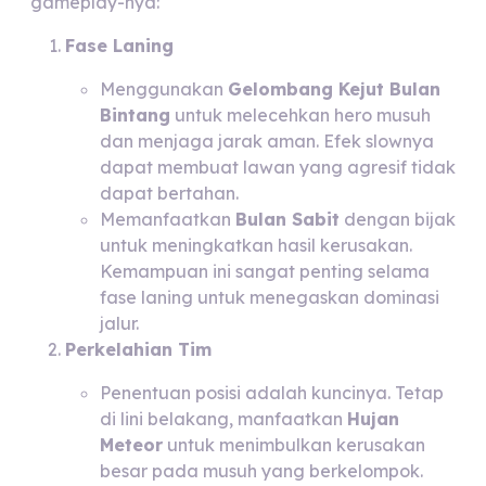
gameplay-nya:
Fase Laning
Menggunakan
Gelombang Kejut Bulan
Bintang
untuk melecehkan hero musuh
dan menjaga jarak aman. Efek slownya
dapat membuat lawan yang agresif tidak
dapat bertahan.
Memanfaatkan
Bulan Sabit
dengan bijak
untuk meningkatkan hasil kerusakan.
Kemampuan ini sangat penting selama
fase laning untuk menegaskan dominasi
jalur.
Perkelahian Tim
Penentuan posisi adalah kuncinya. Tetap
di lini belakang, manfaatkan
Hujan
Meteor
untuk menimbulkan kerusakan
besar pada musuh yang berkelompok.