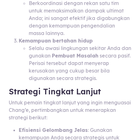
Berkoordinasi dengan rekan satu tim
untuk memaksimalkan dampak ultimat
Anda; ini sangat efektif jika digabungkan
dengan kemampuan pengendalian
massa lainnya.
Kemampuan bertahan hidup
Selalu awasi lingkungan sekitar Anda dan
gunakan
Pembuat Masalah
secara pasif.
Perisai tersebut dapat menyerap
kerusakan yang cukup besar bila
digunakan secara strategis.
Strategi Tingkat Lanjut
Untuk pemain tingkat lanjut yang ingin menguasai
Chang’e, pertimbangkan untuk menerapkan
strategi berikut:
Efisiensi Gelombang Jelas
: Gunakan
kemampuan Anda secara strategis untuk