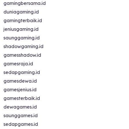
gamingbersama.id
duniagaming.id
gamingterbaik.id
jeniusgaming.id
saunggaming.id
shadowgaming.id
gamesshadow.id
gamesraja.id
sedapgaming.id
gamesdewa.id
gamesjenius.id
gamesterbaik.id
dewagames.id
saunggames.id
sedapgames.id