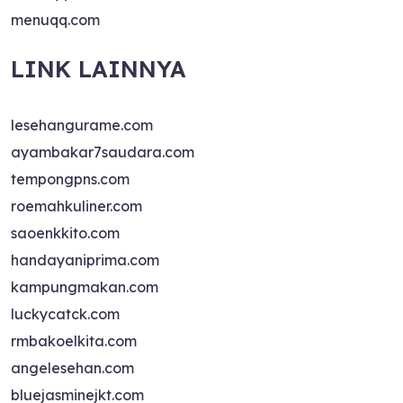
menuqq.com
LINK LAINNYA
lesehangurame.com
ayambakar7saudara.com
tempongpns.com
roemahkuliner.com
saoenkkito.com
handayaniprima.com
kampungmakan.com
luckycatck.com
rmbakoelkita.com
angelesehan.com
bluejasminejkt.com