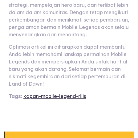
strategi, mempelajari hero baru, dan terlibat lebih
dalam dalam komunitas. Dengan tetap mengikuti
perkembangan dan menikmati setiap pembaruan,
pengalaman bermain Mobile Legends akan selalu
menyenangkan dan menantang.
Optimasi artikel ini diharapkan dapat membantu
Anda lebih memahami lanskap permainan Mobile
Legends dan mempersiapkan Anda untuk hal-hal
baru yang akan datang. Selamat bermain dan
nikmati kegembiraan dari setiap pertempuran di
Land of Dawn!
Tags:
kapan-mobile-legend-rilis