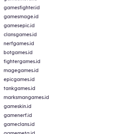
gamesfighter.id
gamesmage.id
gamesepic.id
clansgames.id
nerfgames.id
botgames.id
fightergames.id
magegames.id
epicgames.id
tankgames.id
marksmangames.id
gameskin.id
gamenerf.id
gameclans.id
gamemeta.id