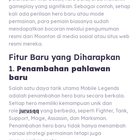
gameplay yang signifikan. Sebagai contoh, setiap
kali ada perilisan hero baru atau mode
permainan, para pemain biasanya sudah
mendapatkan bocoran melalui pengumuman
resmi dari Moonton di media sosial atau situs web
resmi mereka.
Fitur Baru yang Diharapkan
1.
Penambahan pahlawan
baru
Salah satu daya tarik utama Mobile Legends
adalah penambahan hero baru secara berkala.
Setiap hero memiliki kemampuan unik dan
role
jurusqq
yang berbeda, seperti Fighter, Tank,
Support, Mage, Assassin, dan Marksman.
Penambahan hero baru tidak hanya menambah
variasi strategi permainan tetapi juga