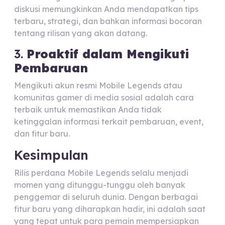
diskusi memungkinkan Anda mendapatkan tips
terbaru, strategi, dan bahkan informasi bocoran
tentang rilisan yang akan datang.
3.
Proaktif dalam Mengikuti
Pembaruan
Mengikuti akun resmi Mobile Legends atau
komunitas gamer di media sosial adalah cara
terbaik untuk memastikan Anda tidak
ketinggalan informasi terkait pembaruan, event,
dan fitur baru.
Kesimpulan
Rilis perdana Mobile Legends selalu menjadi
momen yang ditunggu-tunggu oleh banyak
penggemar di seluruh dunia. Dengan berbagai
fitur baru yang diharapkan hadir, ini adalah saat
yang tepat untuk para pemain mempersiapkan