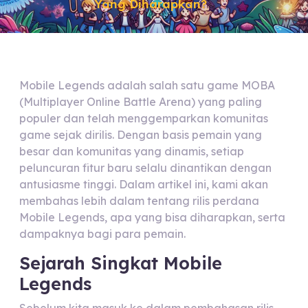
Yang Diharapkan?
Mobile Legends adalah salah satu game MOBA
(Multiplayer Online Battle Arena) yang paling
populer dan telah menggemparkan komunitas
game sejak dirilis. Dengan basis pemain yang
besar dan komunitas yang dinamis, setiap
peluncuran fitur baru selalu dinantikan dengan
antusiasme tinggi. Dalam artikel ini, kami akan
membahas lebih dalam tentang rilis perdana
Mobile Legends, apa yang bisa diharapkan, serta
dampaknya bagi para pemain.
Sejarah Singkat Mobile
Legends