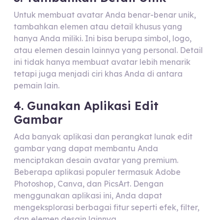
Untuk membuat avatar Anda benar-benar unik,
tambahkan elemen atau detail khusus yang
hanya Anda miliki. Ini bisa berupa simbol, logo,
atau elemen desain lainnya yang personal. Detail
ini tidak hanya membuat avatar lebih menarik
tetapi juga menjadi ciri khas Anda di antara
pemain lain.
4. Gunakan Aplikasi Edit
Gambar
Ada banyak aplikasi dan perangkat lunak edit
gambar yang dapat membantu Anda
menciptakan desain avatar yang premium.
Beberapa aplikasi populer termasuk Adobe
Photoshop, Canva, dan PicsArt. Dengan
menggunakan aplikasi ini, Anda dapat
mengeksplorasi berbagai fitur seperti efek, filter,
dan elemen desain lainnya.