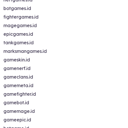
botgames.id
fightergames.id
magegames.id
epicgames.id
tankgames.id
marksmangames.id
gameskin.id
gamenerf.id
gameclans.id
gamemeta.id
gamefighter.id
gamebot.id
gamemage.id
gameepic.id