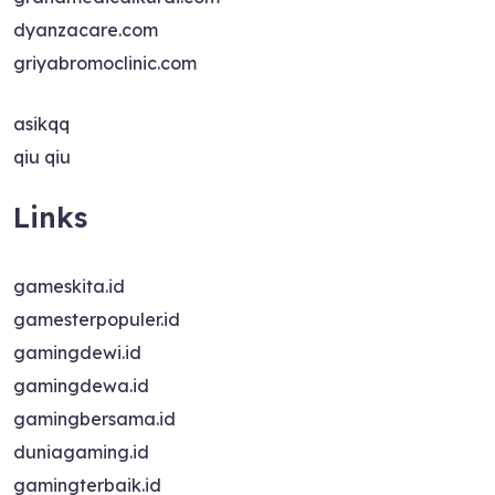
dyanzacare.com
griyabromoclinic.com
asikqq
qiu qiu
Links
gameskita.id
gamesterpopuler.id
gamingdewi.id
gamingdewa.id
gamingbersama.id
duniagaming.id
gamingterbaik.id