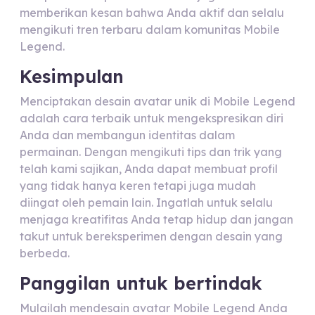
memberikan kesan bahwa Anda aktif dan selalu
mengikuti tren terbaru dalam komunitas Mobile
Legend.
Kesimpulan
Menciptakan desain avatar unik di Mobile Legend
adalah cara terbaik untuk mengekspresikan diri
Anda dan membangun identitas dalam
permainan. Dengan mengikuti tips dan trik yang
telah kami sajikan, Anda dapat membuat profil
yang tidak hanya keren tetapi juga mudah
diingat oleh pemain lain. Ingatlah untuk selalu
menjaga kreatifitas Anda tetap hidup dan jangan
takut untuk bereksperimen dengan desain yang
berbeda.
Panggilan untuk bertindak
Mulailah mendesain avatar Mobile Legend Anda