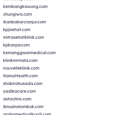
kembangkawung.com
chungiwa.com
ikanbakarcianjur.com
kpjisehat.com
mitrasehatklinik.com
kpbanjar.com
kemanggisanmedical.com
kliniknirmala.com
nouvelleklinik.com
KainaHealth.com
shabirahusada.com
yadikacare.com
astaclinic.com
ibnusinalombok.com
grahamedicalkurdi.com