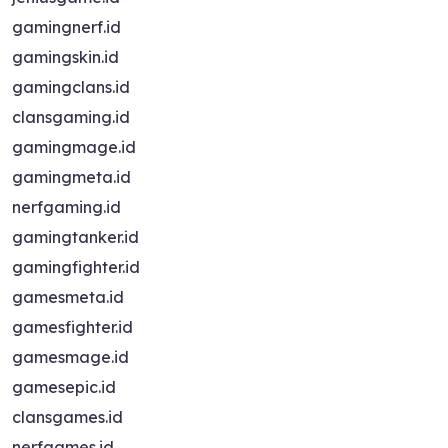
gamingnerf.id
gamingskin.id
gamingclans.id
clansgaming.id
gamingmage.id
gamingmeta.id
nerfgaming.id
gamingtanker.id
gamingfighter.id
gamesmeta.id
gamesfighter.id
gamesmage.id
gamesepic.id
clansgames.id
nerfgames.id