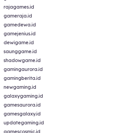
rajagames.id
gameraja.id
gamedewa.id
gamejenius.id
dewigame.id
saunggame.id
shadowgame.id
gamingaurora.id
gamingberita.id
newgaming.id
galaxygaming.id
gamesaurora.id
gamesgalaxy.id
updategaming.id
gamescosmic.id