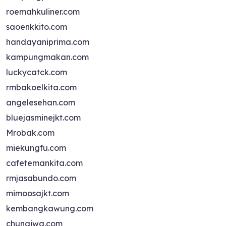
roemahkuliner.com
saoenkkito.com
handayaniprima.com
kampungmakan.com
luckycatck.com
rmbakoelkita.com
angelesehan.com
bluejasminejkt.com
Mrobak.com
miekungfu.com
cafetemankita.com
rmjasabundo.com
mimoosajkt.com
kembangkawung.com
chungiwa.com