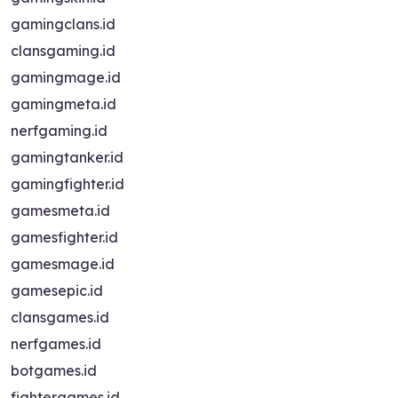
gamingclans.id
clansgaming.id
gamingmage.id
gamingmeta.id
nerfgaming.id
gamingtanker.id
gamingfighter.id
gamesmeta.id
gamesfighter.id
gamesmage.id
gamesepic.id
clansgames.id
nerfgames.id
botgames.id
fightergames.id