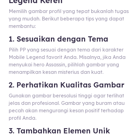
Legend Keren
Memilih gambar profil yang tepat bukanlah tugas
yang mudah. Berikut beberapa tips yang dapat
membantu:
1. Sesuaikan dengan Tema
Pilih PP yang sesuai dengan tema dari karakter
Mobile Legend favorit Anda. Misalnya, jika Anda
menyukai hero Assassin, pilihlah gambar yang
menampilkan kesan misterius dan kuat.
2. Perhatikan Kualitas Gambar
Gunakan gambar beresolusi tinggi agar terlihat
jelas dan profesional. Gambar yang buram atau
pecah akan mengurangi kesan positif terhadap
profil Anda.
3. Tambahkan Elemen Unik