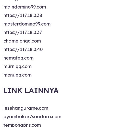
maindomino99.com
https://117.18.0.38
masterdomino99.com
https://117.18.0.37
championqq.com
https://117.18.0.40
hematqq.com
murniqq.com
menuqq.com
LINK LAINNYA
lesehangurame.com
ayambakar7saudara.com
tempongpns.com