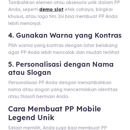
Tambahkan elemen atau aksesoris unik dalam PP
Anda, seperti
demo slot
efek cahaya, bingkai
khusus, atau logo tim. Ini bisa membuat PP Anda
lebih menonjol.
4. Gunakan Warna yang Kontras
Pilih warna yang kontras dengan latar belakang
agar PP Anda lebih mencolok dan mudah terlihat.
5. Personalisasi dengan Nama
atau Slogan
Personalisasi PP Anda dengan menambahkan
nama atau slogan yang mencerminkan identitas
atau filosofi bermain Anda.
Cara Membuat PP Mobile
Legend Unik
Selain memilih, Anda juga bisa membuat PP