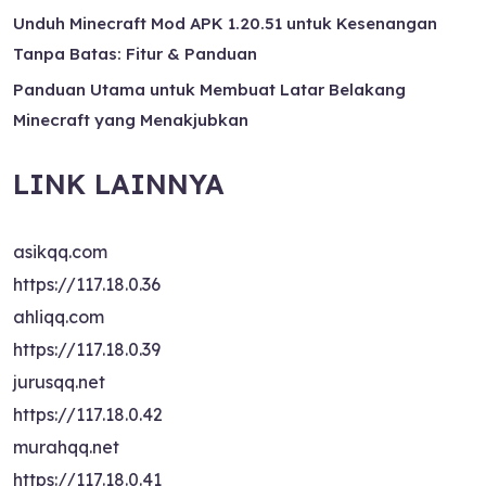
Unduh Minecraft Mod APK 1.20.51 untuk Kesenangan
Tanpa Batas: Fitur & Panduan
Panduan Utama untuk Membuat Latar Belakang
Minecraft yang Menakjubkan
LINK LAINNYA
asikqq.com
https://117.18.0.36
ahliqq.com
https://117.18.0.39
jurusqq.net
https://117.18.0.42
murahqq.net
https://117.18.0.41