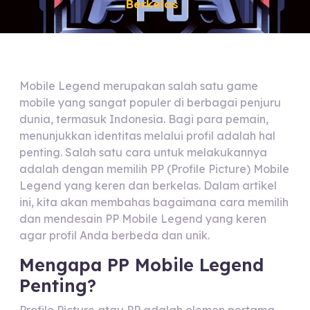
Berkelas
Mobile Legend merupakan salah satu game
mobile yang sangat populer di berbagai penjuru
dunia, termasuk Indonesia. Bagi para pemain,
menunjukkan identitas melalui profil adalah hal
penting. Salah satu cara untuk melakukannya
adalah dengan memilih PP (Profile Picture) Mobile
Legend yang keren dan berkelas. Dalam artikel
ini, kita akan membahas bagaimana cara memilih
dan mendesain PP Mobile Legend yang keren
agar profil Anda berbeda dan unik.
Mengapa PP Mobile Legend
Penting?