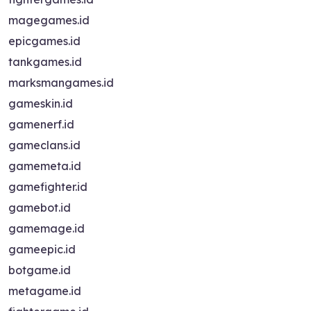
magegames.id
epicgames.id
tankgames.id
marksmangames.id
gameskin.id
gamenerf.id
gameclans.id
gamemeta.id
gamefighter.id
gamebot.id
gamemage.id
gameepic.id
botgame.id
metagame.id