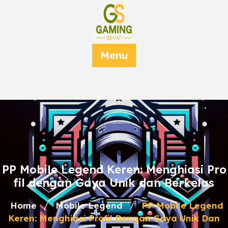
Skip
to
content
Menu
PP Mobile Legend Keren: Menghiasi Pro
fil dengan Gaya Unik dan Berkelas
Home
Mobile Legend
PP Mobile Legend
/
/
Keren: Menghiasi Profil Dengan Gaya Unik Dan