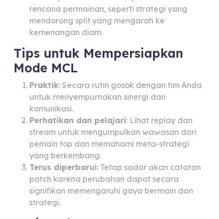
rencana permainan, seperti strategi yang
mendorong split yang mengarah ke
kemenangan diam.
Tips untuk Mempersiapkan
Mode MCL
Praktik
: Secara rutin gosok dengan tim Anda
untuk menyempurnakan sinergi dan
komunikasi.
Perhatikan dan pelajari
: Lihat replay dan
stream untuk mengumpulkan wawasan dari
pemain top dan memahami meta-strategi
yang berkembang.
Terus diperbarui
: Tetap sadar akan catatan
patch karena perubahan dapat secara
signifikan memengaruhi gaya bermain dan
strategi.