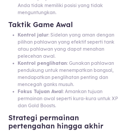
Anda tidak memiliki posisi yang tidak
menguntungkan.
Taktik Game Awal
Kontrol jalur
: Sidelan yang aman dengan
pilihan pahlawan yang efektif seperti tank
atau pahlawan yang dapat menahan
pelecehan awal.
Kontrol penglihatan
: Gunakan pahlawan
pendukung untuk menempatkan bangsal,
mendapatkan penglihatan penting dan
mencegah ganks musuh.
Fokus Tujuan Awal
: Amankan tujuan
permainan awal seperti kura-kura untuk XP
dan Gold Boosts.
Strategi permainan
pertengahan hingga akhir