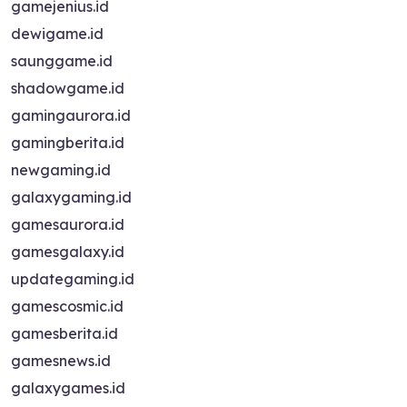
gamejenius.id
dewigame.id
saunggame.id
shadowgame.id
gamingaurora.id
gamingberita.id
newgaming.id
galaxygaming.id
gamesaurora.id
gamesgalaxy.id
updategaming.id
gamescosmic.id
gamesberita.id
gamesnews.id
galaxygames.id