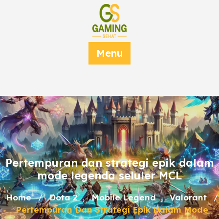
Skip
to
content
Menu
Pertempuran dan strategi epik dalam
mode legenda seluler MCL
Home
Dota 2
Mobile Legend
Valorant
/
,
,
/
Pertempuran Dan Strategi Epik Dalam Mode