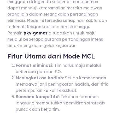
mingguan di legenda seluler di mana pemain
dapat menguji keterampilan mereka melawan
orang lain dalam serangkaian pertandingan
eliminasi. Mode ini tersedia setiap hari Sabtu dan
terkenal dengan suasana berisiko tinggi.
Pemain
pkv games
ditugaskan untuk maju
melalui beberapa putaran pertandingan intens
untuk mengklaim gelar kejuaraan.
Fitur Utama dari Mode MCL
Format eliminasi
: Tim harus maju melalui
beberapa putaran KO.
Meningkatkan hadiah
: Setiap kemenangan
membawa janji peningkatan hadiah, dari titik
pertempuran ke kulit eksklusif.
Suasana kompetitif
: Tekanan turnamen
langsung membutuhkan pemikiran strategis
puncak dan kerja tim.