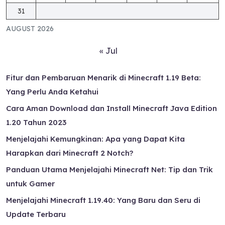
31
AUGUST 2026
« Jul
Fitur dan Pembaruan Menarik di Minecraft 1.19 Beta:
Yang Perlu Anda Ketahui
Cara Aman Download dan Install Minecraft Java Edition
1.20 Tahun 2023
Menjelajahi Kemungkinan: Apa yang Dapat Kita
Harapkan dari Minecraft 2 Notch?
Panduan Utama Menjelajahi Minecraft Net: Tip dan Trik
untuk Gamer
Menjelajahi Minecraft 1.19.40: Yang Baru dan Seru di
Update Terbaru