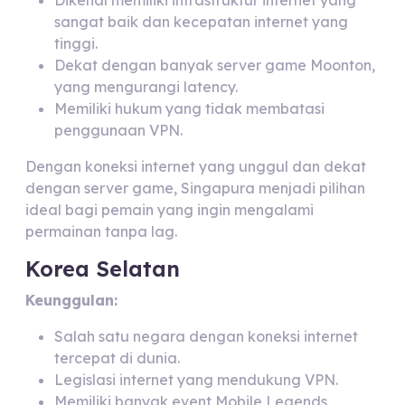
Dikenal memiliki infrastruktur internet yang
sangat baik dan kecepatan internet yang
tinggi.
Dekat dengan banyak server game Moonton,
yang mengurangi latency.
Memiliki hukum yang tidak membatasi
penggunaan VPN.
Dengan koneksi internet yang unggul dan dekat
dengan server game, Singapura menjadi pilihan
ideal bagi pemain yang ingin mengalami
permainan tanpa lag.
Korea Selatan
Keunggulan:
Salah satu negara dengan koneksi internet
tercepat di dunia.
Legislasi internet yang mendukung VPN.
Memiliki banyak event Mobile Legends