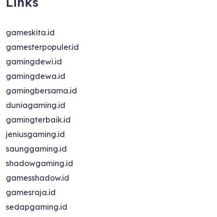
Links
gameskita.id
gamesterpopuler.id
gamingdewi.id
gamingdewa.id
gamingbersama.id
duniagaming.id
gamingterbaik.id
jeniusgaming.id
saunggaming.id
shadowgaming.id
gamesshadow.id
gamesraja.id
sedapgaming.id