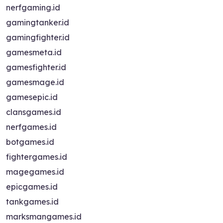
nerfgaming.id
gamingtanker.id
gamingfighter.id
gamesmeta.id
gamesfighter.id
gamesmage.id
gamesepic.id
clansgames.id
nerfgames.id
botgames.id
fightergames.id
magegames.id
epicgames.id
tankgames.id
marksmangames.id