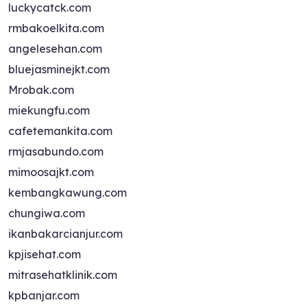
luckycatck.com
rmbakoelkita.com
angelesehan.com
bluejasminejkt.com
Mrobak.com
miekungfu.com
cafetemankita.com
rmjasabundo.com
mimoosajkt.com
kembangkawung.com
chungiwa.com
ikanbakarcianjur.com
kpjisehat.com
mitrasehatklinik.com
kpbanjar.com