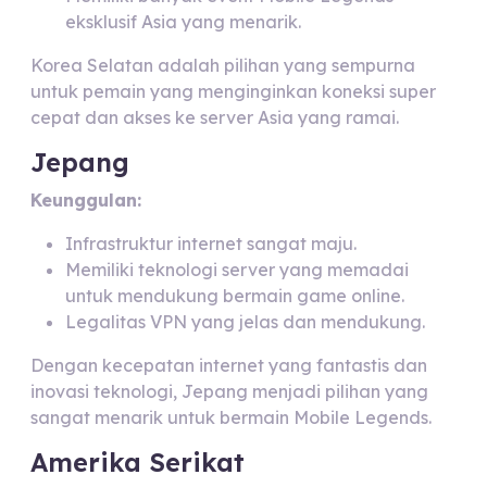
eksklusif Asia yang menarik.
Korea Selatan adalah pilihan yang sempurna
untuk pemain yang menginginkan koneksi super
cepat dan akses ke server Asia yang ramai.
Jepang
Keunggulan:
Infrastruktur internet sangat maju.
Memiliki teknologi server yang memadai
untuk mendukung bermain game online.
Legalitas VPN yang jelas dan mendukung.
Dengan kecepatan internet yang fantastis dan
inovasi teknologi, Jepang menjadi pilihan yang
sangat menarik untuk bermain Mobile Legends.
Amerika Serikat