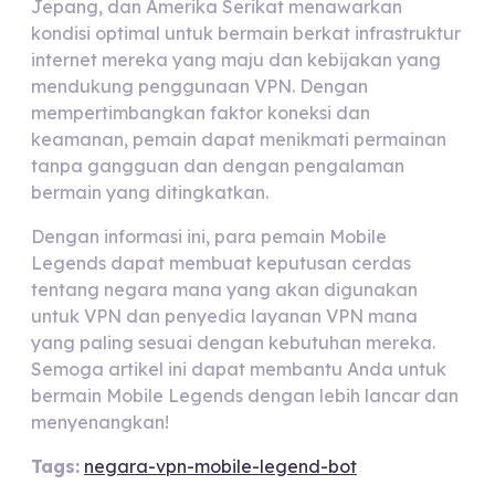
Jepang, dan Amerika Serikat menawarkan
kondisi optimal untuk bermain berkat infrastruktur
internet mereka yang maju dan kebijakan yang
mendukung penggunaan VPN. Dengan
mempertimbangkan faktor koneksi dan
keamanan, pemain dapat menikmati permainan
tanpa gangguan dan dengan pengalaman
bermain yang ditingkatkan.
Dengan informasi ini, para pemain Mobile
Legends dapat membuat keputusan cerdas
tentang negara mana yang akan digunakan
untuk VPN dan penyedia layanan VPN mana
yang paling sesuai dengan kebutuhan mereka.
Semoga artikel ini dapat membantu Anda untuk
bermain Mobile Legends dengan lebih lancar dan
menyenangkan!
Tags:
negara-vpn-mobile-legend-bot