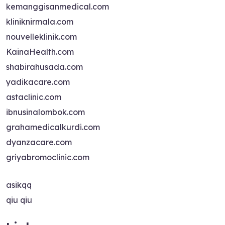
kemanggisanmedical.com
kliniknirmala.com
nouvelleklinik.com
KainaHealth.com
shabirahusada.com
yadikacare.com
astaclinic.com
ibnusinalombok.com
grahamedicalkurdi.com
dyanzacare.com
griyabromoclinic.com
asikqq
qiu qiu