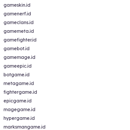
gameskin.id
gamenerf.id
gameclans.id
gamemeta.id
gamefighter.id
gamebot.id
gamemage.id
gameepic.id
botgame.id
metagame.id
fightergame.id
epicgame.id
magegame.id
hypergame.id
marksmangame.id