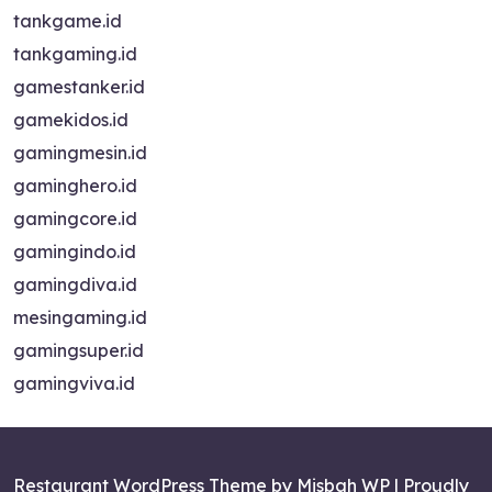
tankgame.id
tankgaming.id
gamestanker.id
gamekidos.id
gamingmesin.id
gaminghero.id
gamingcore.id
gamingindo.id
gamingdiva.id
mesingaming.id
gamingsuper.id
gamingviva.id
Restaurant WordPress Theme
by Misbah WP
| Proudly