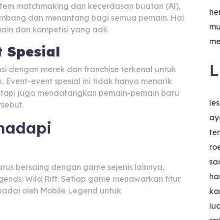
tem matchmaking dan kecerdasan buatan (Al),
he
eimbang dan menantang bagi semua pemain. Hal
mu
ain dan kompetisi yang adil.
me
 Spesial
L
i dengan merek dan franchise terkenal untuk
Event-event spesial ini tidak hanya menarik
tetapi juga mendatangkan pemain-pemain baru
le
rsebut.
ay
hadapi
te
ro
sa
arus bersaing dengan game sejenis lainnya,
ha
gends: Wild Rift. Setiap game menawarkan fitur
adai oleh Mobile Legend untuk
ka
lu