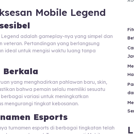
AU
uksesan Mobile Legend
esibel
Fi
le Legend adalah gameplay-nya yang simpel dan
Be
 veteran. Pertandingan yang berlangsung
Ca
an ideal untuk mengisi waktu luang tanpa
Ja
Me
 Berkala
Ha
ruan yang menghadirkan pahlawan baru, skin,
Pa
astikan bahwa pemain selalu memiliki sesuatu
da
 berbagai variasi untuk meningkatkan
Me
us mengurangi tingkat kebosanan.
Se
rnamen Esports
L
a turnamen esports di berbagai tingkatan telah