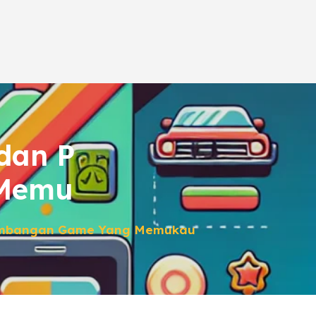
 dan P
 Memu
rkembangan Game Yang Memukau