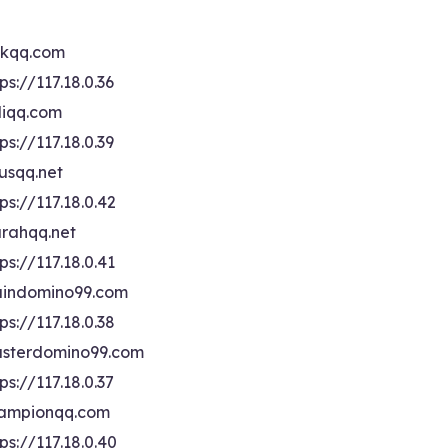
ikqq.com
ps://117.18.0.36
liqq.com
ps://117.18.0.39
rusqq.net
ps://117.18.0.42
rahqq.net
ps://117.18.0.41
indomino99.com
ps://117.18.0.38
sterdomino99.com
ps://117.18.0.37
ampionqq.com
ps://117.18.0.40