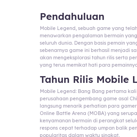
Pendahuluan
Mobile Legend, sebuah game yang telah m
menawarkan pengalaman bermain yang 
seluruh dunia. Dengan basis pemain yan
sebenarnya game ini berhasil menjadi sal
akan mengeksplorasi tahun rilis serta
yang terus memikat hati para pemainnya
Tahun Rilis Mobile
Mobile Legend: Bang Bang pertama kali d
perusahaan pengembang game asal Chin
langsung menarik perhatian para game
Online Battle Arena (MOBA) yang seru
kenyamanan bermain di perangkat selul
respons cepat terhadap umpan balik pem
popularitas dalam waktu singkat.