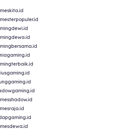
meskita.id
mesterpopuler.id
mingdewi.id
mingdewa.id
mingbersama.id
niagaming.id
mingterbaik.id
niusgaming.id
unggaming.id
adowgaming.id
messhadow.id
mesraja.id
dapgaming.id
mesdewa.id