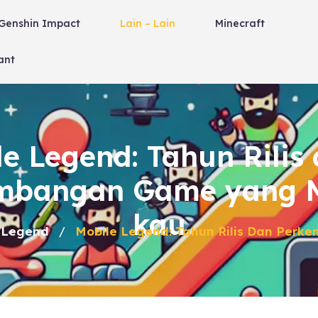
Genshin Impact
Lain – Lain
Minecraft
ant
e Legend: Tahun Rilis
mbangan Game yang
kau
 Legend
Mobile Legend: Tahun Rilis Dan Pe
/