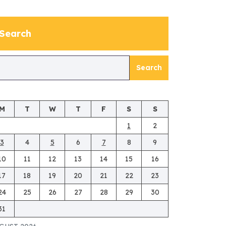
Search
Search
M
T
W
T
F
S
S
1
2
3
4
5
6
7
8
9
10
11
12
13
14
15
16
17
18
19
20
21
22
23
24
25
26
27
28
29
30
31