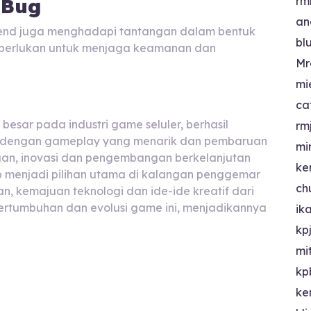
 Bug
rm
an
egend juga menghadapi tantangan dalam bentuk
bl
diperlukan untuk menjaga keamanan dan
Mr
mi
ca
sar pada industri game seluler, berhasil
rm
ia dengan gameplay yang menarik dan pembaruan
mi
gan, inovasi dan pengembangan berkelanjutan
ke
 menjadi pilihan utama di kalangan penggemar
ch
n, kemajuan teknologi dan ide-ide kreatif dari
rtumbuhan dan evolusi game ini, menjadikannya
ik
kp
mi
kp
ke