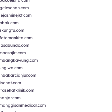
bakoelkita.com
gelesehan.com
uejasminejkt.com
obak.com
ekungfu.com
fetemankita.com
jasabundo.com
moosajkt.com
mbangkawung.com
ungiwa.com
anbakarcianjur.com
jisehat.com
trasehatklinik.com
banjar.com
manggisanmedical.com