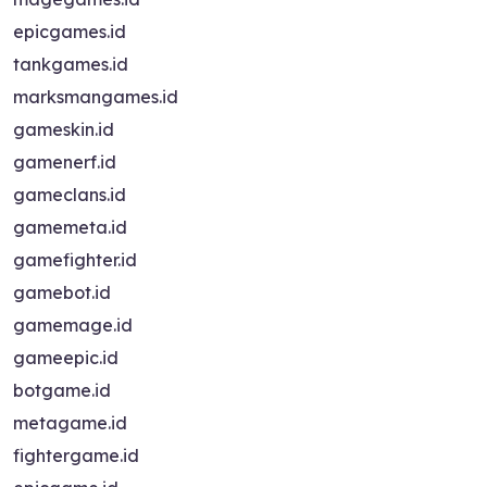
epicgames.id
tankgames.id
marksmangames.id
gameskin.id
gamenerf.id
gameclans.id
gamemeta.id
gamefighter.id
gamebot.id
gamemage.id
gameepic.id
botgame.id
metagame.id
fightergame.id