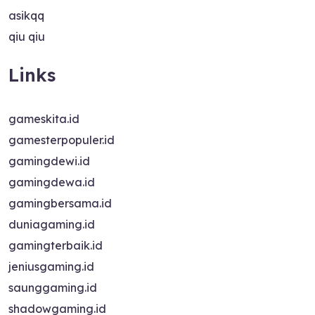
asikqq
qiu qiu
Links
gameskita.id
gamesterpopuler.id
gamingdewi.id
gamingdewa.id
gamingbersama.id
duniagaming.id
gamingterbaik.id
jeniusgaming.id
saunggaming.id
shadowgaming.id