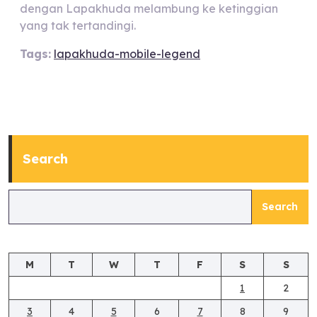
dengan Lapakhuda melambung ke ketinggian
yang tak tertandingi.
Tags:
lapakhuda-mobile-legend
Search
Search
M
T
W
T
F
S
S
1
2
3
4
5
6
7
8
9