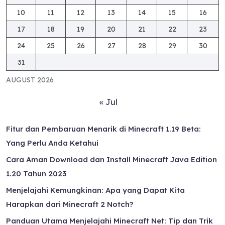
10
11
12
13
14
15
16
17
18
19
20
21
22
23
24
25
26
27
28
29
30
31
AUGUST 2026
« Jul
Fitur dan Pembaruan Menarik di Minecraft 1.19 Beta:
Yang Perlu Anda Ketahui
Cara Aman Download dan Install Minecraft Java Edition
1.20 Tahun 2023
Menjelajahi Kemungkinan: Apa yang Dapat Kita
Harapkan dari Minecraft 2 Notch?
Panduan Utama Menjelajahi Minecraft Net: Tip dan Trik