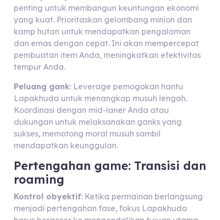
penting untuk membangun keuntungan ekonomi
yang kuat. Prioritaskan gelombang minion dan
kamp hutan untuk mendapatkan pengalaman
dan emas dengan cepat. Ini akan mempercepat
pembuatan item Anda, meningkatkan efektivitas
tempur Anda.
Peluang gank
: Leverage pemogokan hantu
Lapakhuda untuk menangkap musuh lengah.
Koordinasi dengan mid-laner Anda atau
dukungan untuk melaksanakan ganks yang
sukses, memotong moral musuh sambil
mendapatkan keunggulan.
Pertengahan game: Transisi dan
roaming
Kontrol obyektif
: Ketika permainan berlangsung
menjadi pertengahan fase, fokus Lapakhuda