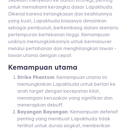
Sebelum menyelam ke dalam strategi, penting
untuk memahami kerangka dasar Lapakhuda.
Dikenal karena ketangkasan dan keahliannya
yang kuat, Lapakhuda biasanya dimainkan
sebagai pembunuh, berkembang dalam skenario
pertempuran bertekanan tinggi. Kemampuan
uniknya memungkinkannya untuk bermanuver
melalui pertahanan dan menghilangkan lawan -
lawan utama dengan cepat.
Kemampuan utama
Strike Phantom
: Kemampuan utama ini
memungkinkan Lapakhuda untuk berlari ke
arah target dengan kecepatan kilat,
menangani kerusakan yang signifikan dan
menerapkan debuff.
Bayangan Bayangan
: Kemampuan defensif
penting yang membuat Lapakhuda tidak
terlihat untuk durasi singkat, memberikan