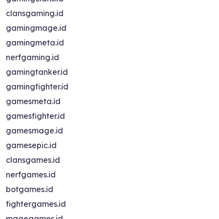
clansgaming.id
gamingmage.id
gamingmeta.id
nerfgaming.id
gamingtanker.id
gamingfighter.id
gamesmeta.id
gamesfighter.id
gamesmage.id
gamesepic.id
clansgames.id
nerfgames.id
botgames.id
fightergames.id
magegames.id