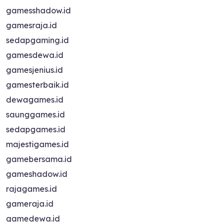
gamesshadow.id
gamesraja.id
sedapgaming.id
gamesdewa.id
gamesjenius.id
gamesterbaik.id
dewagames.id
saunggames.id
sedapgames.id
majestigames.id
gamebersama.id
gameshadow.id
rajagames.id
gameraja.id
gamedewa.id