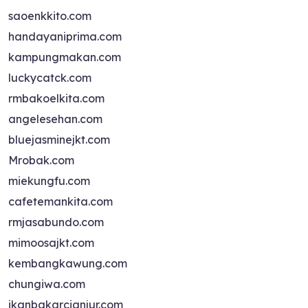
saoenkkito.com
handayaniprima.com
kampungmakan.com
luckycatck.com
rmbakoelkita.com
angelesehan.com
bluejasminejkt.com
Mrobak.com
miekungfu.com
cafetemankita.com
rmjasabundo.com
mimoosajkt.com
kembangkawung.com
chungiwa.com
ikanbakarcianjur.com