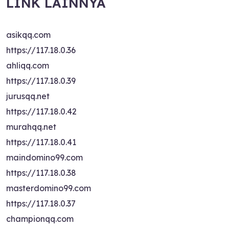
LINK LAINNYA
asikqq.com
https://117.18.0.36
ahliqq.com
https://117.18.0.39
jurusqq.net
https://117.18.0.42
murahqq.net
https://117.18.0.41
maindomino99.com
https://117.18.0.38
masterdomino99.com
https://117.18.0.37
championqq.com