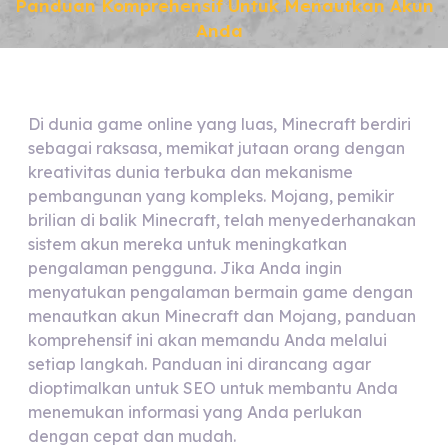
Panduan Komprehensif Untuk Menautkan Akun
Anda
Di dunia game online yang luas, Minecraft berdiri
sebagai raksasa, memikat jutaan orang dengan
kreativitas dunia terbuka dan mekanisme
pembangunan yang kompleks. Mojang, pemikir
brilian di balik Minecraft, telah menyederhanakan
sistem akun mereka untuk meningkatkan
pengalaman pengguna. Jika Anda ingin
menyatukan pengalaman bermain game dengan
menautkan akun Minecraft dan Mojang, panduan
komprehensif ini akan memandu Anda melalui
setiap langkah. Panduan ini dirancang agar
dioptimalkan untuk SEO untuk membantu Anda
menemukan informasi yang Anda perlukan
dengan cepat dan mudah.