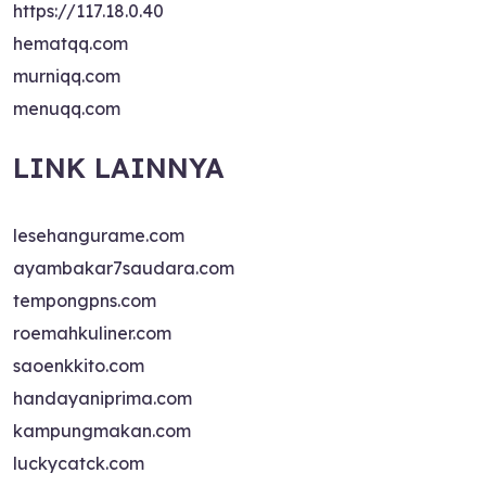
https://117.18.0.40
hematqq.com
murniqq.com
menuqq.com
LINK LAINNYA
lesehangurame.com
ayambakar7saudara.com
tempongpns.com
roemahkuliner.com
saoenkkito.com
handayaniprima.com
kampungmakan.com
luckycatck.com