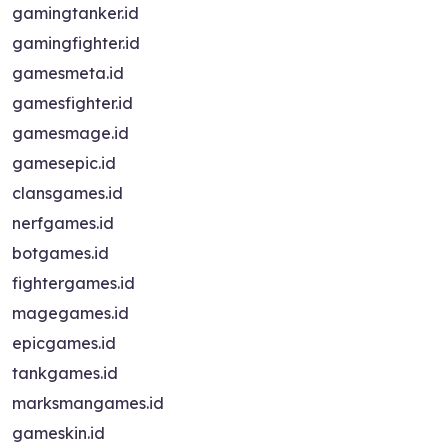
gamingtanker.id
gamingfighter.id
gamesmeta.id
gamesfighter.id
gamesmage.id
gamesepic.id
clansgames.id
nerfgames.id
botgames.id
fightergames.id
magegames.id
epicgames.id
tankgames.id
marksmangames.id
gameskin.id