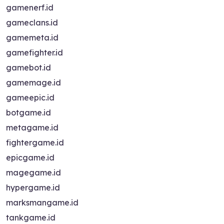
gamenerf.id
gameclans.id
gamemeta.id
gamefighter.id
gamebot.id
gamemage.id
gameepic.id
botgame.id
metagame.id
fightergame.id
epicgame.id
magegame.id
hypergame.id
marksmangame.id
tankgame.id