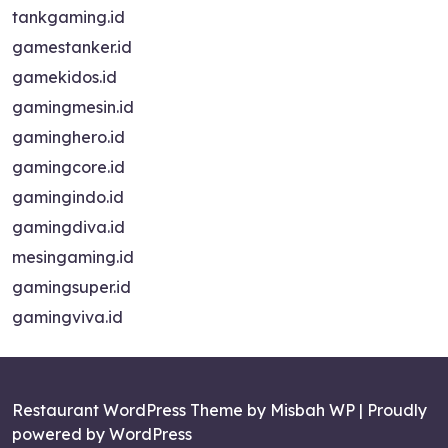
tankgaming.id
gamestanker.id
gamekidos.id
gamingmesin.id
gaminghero.id
gamingcore.id
gamingindo.id
gamingdiva.id
mesingaming.id
gamingsuper.id
gamingviva.id
Restaurant WordPress Theme
by Misbah WP
| Proudly
powered by WordPress