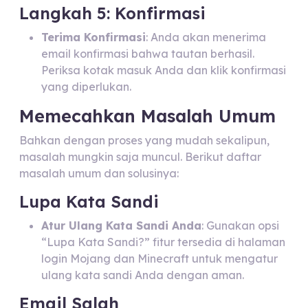
Langkah 5: Konfirmasi
Terima Konfirmasi
: Anda akan menerima
email konfirmasi bahwa tautan berhasil.
Periksa kotak masuk Anda dan klik konfirmasi
yang diperlukan.
Memecahkan Masalah Umum
Bahkan dengan proses yang mudah sekalipun,
masalah mungkin saja muncul. Berikut daftar
masalah umum dan solusinya:
Lupa Kata Sandi
Atur Ulang Kata Sandi Anda
: Gunakan opsi
“Lupa Kata Sandi?” fitur tersedia di halaman
login Mojang dan Minecraft untuk mengatur
ulang kata sandi Anda dengan aman.
Email Salah