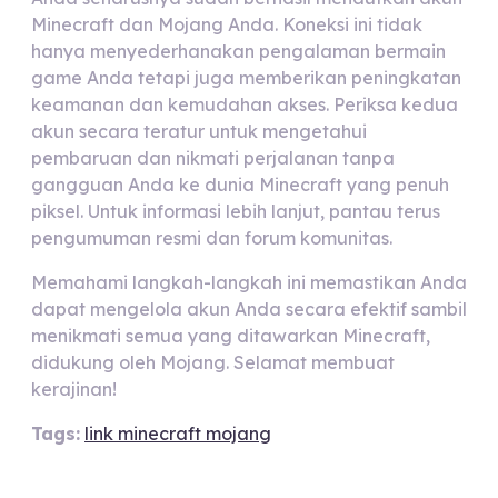
Minecraft dan Mojang Anda. Koneksi ini tidak
hanya menyederhanakan pengalaman bermain
game Anda tetapi juga memberikan peningkatan
keamanan dan kemudahan akses. Periksa kedua
akun secara teratur untuk mengetahui
pembaruan dan nikmati perjalanan tanpa
gangguan Anda ke dunia Minecraft yang penuh
piksel. Untuk informasi lebih lanjut, pantau terus
pengumuman resmi dan forum komunitas.
Memahami langkah-langkah ini memastikan Anda
dapat mengelola akun Anda secara efektif sambil
menikmati semua yang ditawarkan Minecraft,
didukung oleh Mojang. Selamat membuat
kerajinan!
Tags:
link minecraft mojang