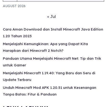
AUGUST 2026
« Jul
Cara Aman Download dan Install Minecraft Java Edition
1.20 Tahun 2023
Menjelajahi Kemungkinan: Apa yang Dapat Kita
Harapkan dari Minecraft 2 Notch?
Panduan Utama Menjelajahi Minecraft Net: Tip dan Trik
untuk Gamer
Menjelajahi Minecraft 1.19.40: Yang Baru dan Seru di
Update Terbaru
Unduh Minecraft Mod APK 1.20.51 untuk Kesenangan
Tanpa Batas: Fitur & Panduan