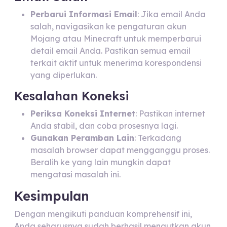
Perbarui Informasi Email
: Jika email Anda
salah, navigasikan ke pengaturan akun
Mojang atau Minecraft untuk memperbarui
detail email Anda. Pastikan semua email
terkait aktif untuk menerima korespondensi
yang diperlukan.
Kesalahan Koneksi
Periksa Koneksi Internet
: Pastikan internet
Anda stabil, dan coba prosesnya lagi.
Gunakan Peramban Lain
: Terkadang
masalah browser dapat mengganggu proses.
Beralih ke yang lain mungkin dapat
mengatasi masalah ini.
Kesimpulan
Dengan mengikuti panduan komprehensif ini,
Anda seharusnya sudah berhasil menautkan akun