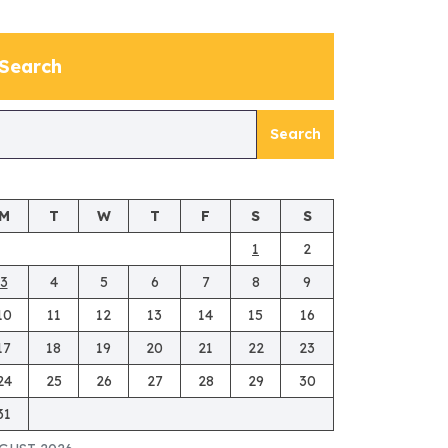
Search
Search
M
T
W
T
F
S
S
1
2
3
4
5
6
7
8
9
10
11
12
13
14
15
16
17
18
19
20
21
22
23
24
25
26
27
28
29
30
31