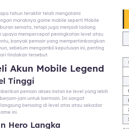
apa tahun terakhir telah mengalami
ngan maraknya game mobile seperti Mobile
iburan semata, tetapi juga menjadi ladang
m upaya mempercepat peningkatan level atau
ertentu, banyak pemain yang mempertimbangkan
un, sebelum mengambil keputusan ini, penting
ri tindakan tersebut.
i Akun Mobile Legend
el Tinggi
rikan pemain akses instan ke level yang lebih
berjam-jam untuk bermain. Ini sangat
angsung bersaing di level atas atau sekadar
ame ini.
an Hero Langka