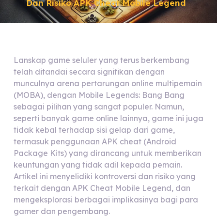
Dan Risiko APK Cheat Mobile Legend
Lanskap game seluler yang terus berkembang
telah ditandai secara signifikan dengan
munculnya arena pertarungan online multipemain
(MOBA), dengan Mobile Legends: Bang Bang
sebagai pilihan yang sangat populer. Namun,
seperti banyak game online lainnya, game ini juga
tidak kebal terhadap sisi gelap dari game,
termasuk penggunaan APK cheat (Android
Package Kits) yang dirancang untuk memberikan
keuntungan yang tidak adil kepada pemain.
Artikel ini menyelidiki kontroversi dan risiko yang
terkait dengan APK Cheat Mobile Legend, dan
mengeksplorasi berbagai implikasinya bagi para
gamer dan pengembang.