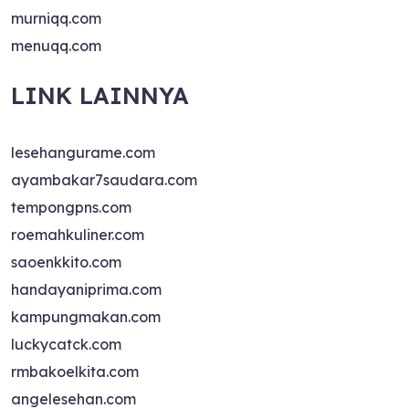
murniqq.com
menuqq.com
LINK LAINNYA
lesehangurame.com
ayambakar7saudara.com
tempongpns.com
roemahkuliner.com
saoenkkito.com
handayaniprima.com
kampungmakan.com
luckycatck.com
rmbakoelkita.com
angelesehan.com