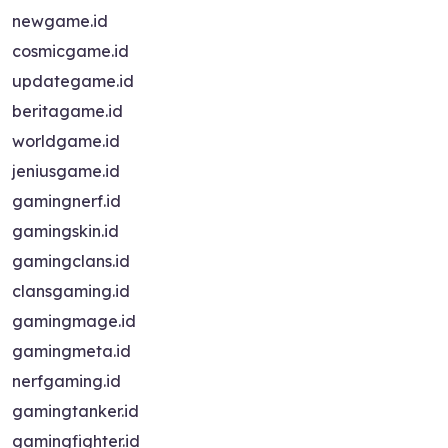
newgame.id
cosmicgame.id
updategame.id
beritagame.id
worldgame.id
jeniusgame.id
gamingnerf.id
gamingskin.id
gamingclans.id
clansgaming.id
gamingmage.id
gamingmeta.id
nerfgaming.id
gamingtanker.id
gamingfighter.id