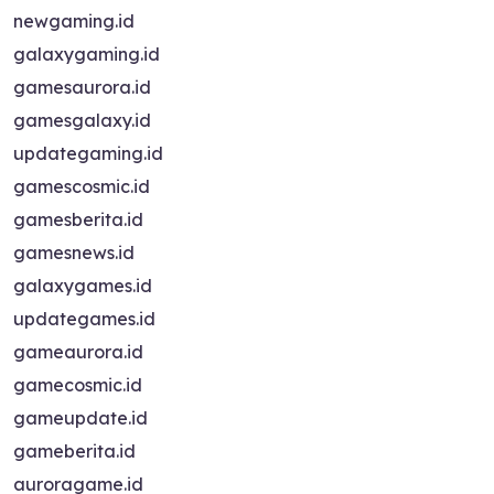
newgaming.id
galaxygaming.id
gamesaurora.id
gamesgalaxy.id
updategaming.id
gamescosmic.id
gamesberita.id
gamesnews.id
galaxygames.id
updategames.id
gameaurora.id
gamecosmic.id
gameupdate.id
gameberita.id
auroragame.id