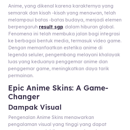
Anime, yang dikenal karena karakternya yang
semarak dan kisah -kisah yang menawan, telah
melampaui batas -batas budaya, menjadi elemen
berpengaruh
result sgp
dalam hiburan global.
Fenomena ini telah membuka jalan bagi integrasi
ke berbagai bentuk media, termasuk video game.
Dengan memanfaatkan estetika anime di
legenda seluler, pengembang melayani khalayak
luas yang keduanya penggemar anime dan
penggemar game, meningkatkan daya tarik
permainan.
Epic Anime Skins: A Game-
Changer
Dampak Visual
Pengenalan Anime Skins menawarkan
pengalaman visual yang tinggi yang dapat