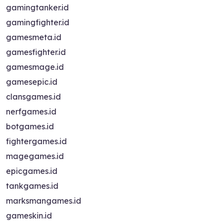
gamingtanker.id
gamingfighter.id
gamesmeta.id
gamesfighter.id
gamesmage.id
gamesepic.id
clansgames.id
nerfgames.id
botgames.id
fightergames.id
magegames.id
epicgames.id
tankgames.id
marksmangames.id
gameskin.id