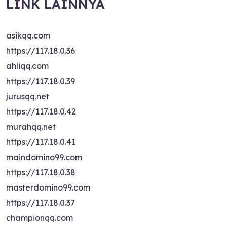
LINK LAINNYA
asikqq.com
https://117.18.0.36
ahliqq.com
https://117.18.0.39
jurusqq.net
https://117.18.0.42
murahqq.net
https://117.18.0.41
maindomino99.com
https://117.18.0.38
masterdomino99.com
https://117.18.0.37
championqq.com