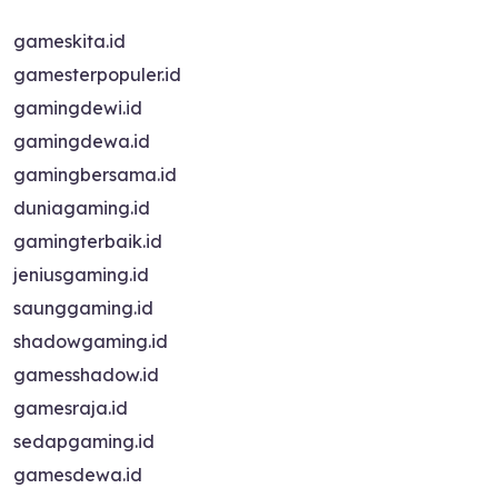
gameskita.id
gamesterpopuler.id
gamingdewi.id
gamingdewa.id
gamingbersama.id
duniagaming.id
gamingterbaik.id
jeniusgaming.id
saunggaming.id
shadowgaming.id
gamesshadow.id
gamesraja.id
sedapgaming.id
gamesdewa.id