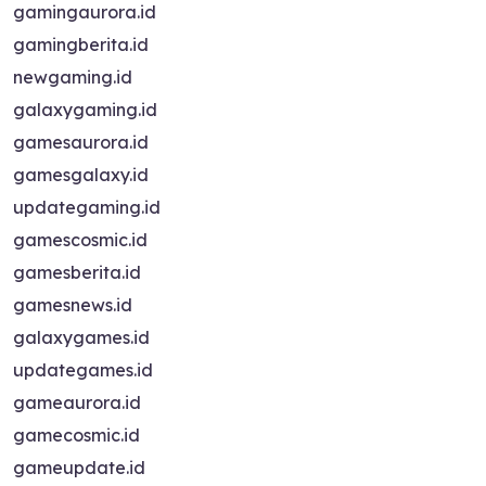
gamingaurora.id
gamingberita.id
newgaming.id
galaxygaming.id
gamesaurora.id
gamesgalaxy.id
updategaming.id
gamescosmic.id
gamesberita.id
gamesnews.id
galaxygames.id
updategames.id
gameaurora.id
gamecosmic.id
gameupdate.id