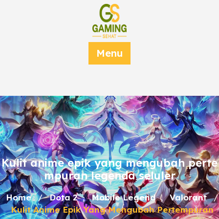
Skip
to
content
Menu
Kulit anime epik yang mengubah perte
mpuran legenda seluler
Home
Dota 2
Mobile Legend
Valorant
/
,
,
/
Kulit Anime Epik Yang Mengubah Pertempuran