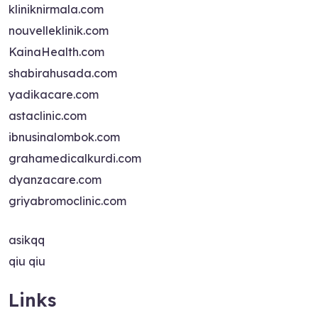
kliniknirmala.com
nouvelleklinik.com
KainaHealth.com
shabirahusada.com
yadikacare.com
astaclinic.com
ibnusinalombok.com
grahamedicalkurdi.com
dyanzacare.com
griyabromoclinic.com
asikqq
qiu qiu
Links