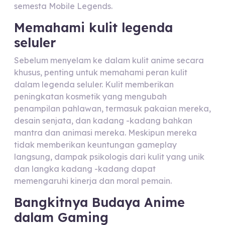
semesta Mobile Legends.
Memahami kulit legenda
seluler
Sebelum menyelam ke dalam kulit anime secara
khusus, penting untuk memahami peran kulit
dalam legenda seluler. Kulit memberikan
peningkatan kosmetik yang mengubah
penampilan pahlawan, termasuk pakaian mereka,
desain senjata, dan kadang -kadang bahkan
mantra dan animasi mereka. Meskipun mereka
tidak memberikan keuntungan gameplay
langsung, dampak psikologis dari kulit yang unik
dan langka kadang -kadang dapat
memengaruhi kinerja dan moral pemain.
Bangkitnya Budaya Anime
dalam Gaming