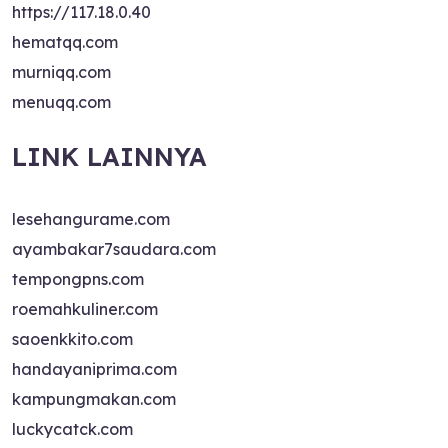
https://117.18.0.40
hematqq.com
murniqq.com
menuqq.com
LINK LAINNYA
lesehangurame.com
ayambakar7saudara.com
tempongpns.com
roemahkuliner.com
saoenkkito.com
handayaniprima.com
kampungmakan.com
luckycatck.com