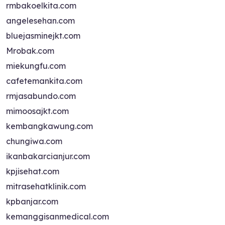
rmbakoelkita.com
angelesehan.com
bluejasminejkt.com
Mrobak.com
miekungfu.com
cafetemankita.com
rmjasabundo.com
mimoosajkt.com
kembangkawung.com
chungiwa.com
ikanbakarcianjur.com
kpjisehat.com
mitrasehatklinik.com
kpbanjar.com
kemanggisanmedical.com