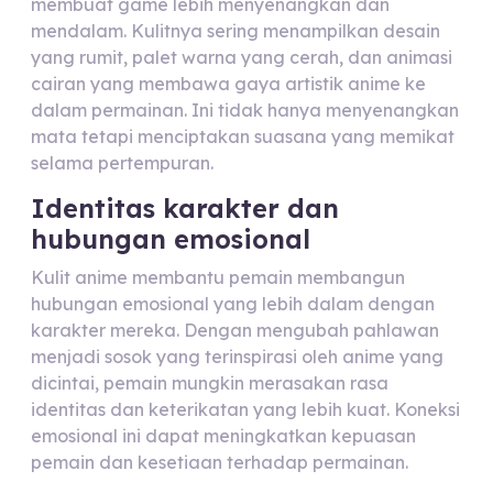
membuat game lebih menyenangkan dan
mendalam. Kulitnya sering menampilkan desain
yang rumit, palet warna yang cerah, dan animasi
cairan yang membawa gaya artistik anime ke
dalam permainan. Ini tidak hanya menyenangkan
mata tetapi menciptakan suasana yang memikat
selama pertempuran.
Identitas karakter dan
hubungan emosional
Kulit anime membantu pemain membangun
hubungan emosional yang lebih dalam dengan
karakter mereka. Dengan mengubah pahlawan
menjadi sosok yang terinspirasi oleh anime yang
dicintai, pemain mungkin merasakan rasa
identitas dan keterikatan yang lebih kuat. Koneksi
emosional ini dapat meningkatkan kepuasan
pemain dan kesetiaan terhadap permainan.