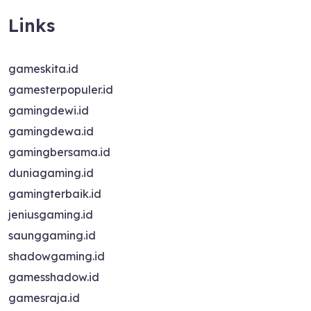
Links
gameskita.id
gamesterpopuler.id
gamingdewi.id
gamingdewa.id
gamingbersama.id
duniagaming.id
gamingterbaik.id
jeniusgaming.id
saunggaming.id
shadowgaming.id
gamesshadow.id
gamesraja.id