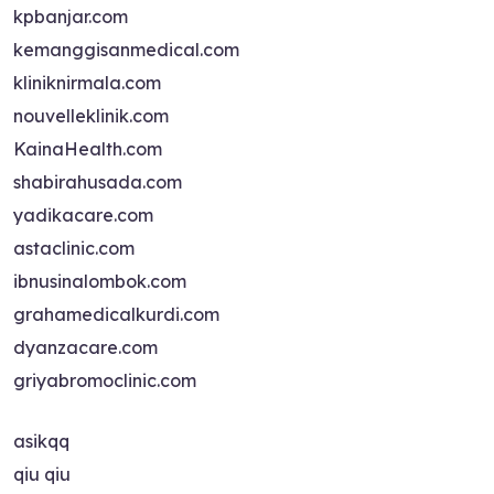
kpbanjar.com
kemanggisanmedical.com
kliniknirmala.com
nouvelleklinik.com
KainaHealth.com
shabirahusada.com
yadikacare.com
astaclinic.com
ibnusinalombok.com
grahamedicalkurdi.com
dyanzacare.com
griyabromoclinic.com
asikqq
qiu qiu