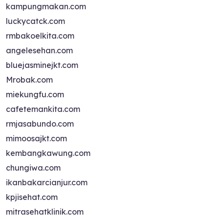
kampungmakan.com
luckycatck.com
rmbakoelkita.com
angelesehan.com
bluejasminejkt.com
Mrobak.com
miekungfu.com
cafetemankita.com
rmjasabundo.com
mimoosajkt.com
kembangkawung.com
chungiwa.com
ikanbakarcianjur.com
kpjisehat.com
mitrasehatklinik.com