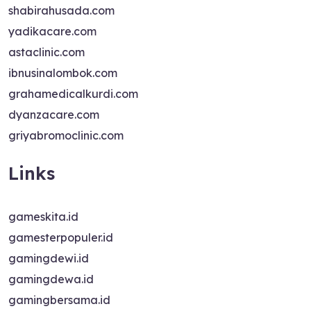
shabirahusada.com
yadikacare.com
astaclinic.com
ibnusinalombok.com
grahamedicalkurdi.com
dyanzacare.com
griyabromoclinic.com
Links
gameskita.id
gamesterpopuler.id
gamingdewi.id
gamingdewa.id
gamingbersama.id