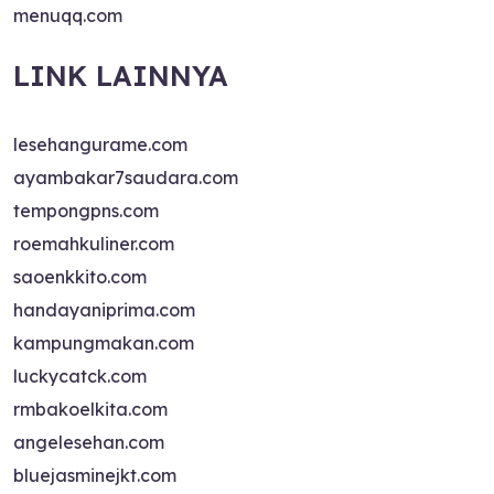
menuqq.com
LINK LAINNYA
lesehangurame.com
ayambakar7saudara.com
tempongpns.com
roemahkuliner.com
saoenkkito.com
handayaniprima.com
kampungmakan.com
luckycatck.com
rmbakoelkita.com
angelesehan.com
bluejasminejkt.com