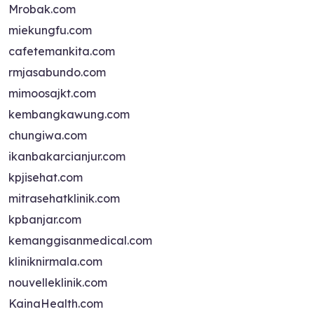
Mrobak.com
miekungfu.com
cafetemankita.com
rmjasabundo.com
mimoosajkt.com
kembangkawung.com
chungiwa.com
ikanbakarcianjur.com
kpjisehat.com
mitrasehatklinik.com
kpbanjar.com
kemanggisanmedical.com
kliniknirmala.com
nouvelleklinik.com
KainaHealth.com