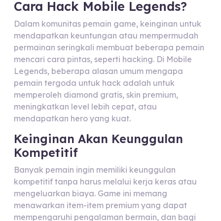
Cara Hack Mobile Legends?
Dalam komunitas pemain game, keinginan untuk
mendapatkan keuntungan atau mempermudah
permainan seringkali membuat beberapa pemain
mencari cara pintas, seperti hacking. Di Mobile
Legends, beberapa alasan umum mengapa
pemain tergoda untuk hack adalah untuk
memperoleh diamond gratis, skin premium,
meningkatkan level lebih cepat, atau
mendapatkan hero yang kuat.
Keinginan Akan Keunggulan
Kompetitif
Banyak pemain ingin memiliki keunggulan
kompetitif tanpa harus melalui kerja keras atau
mengeluarkan biaya. Game ini memang
menawarkan item-item premium yang dapat
mempengaruhi pengalaman bermain, dan bagi