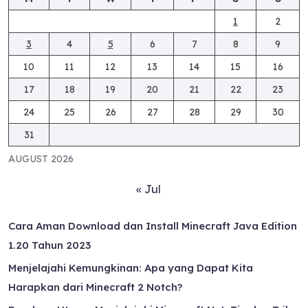
1
2
3
4
5
6
7
8
9
10
11
12
13
14
15
16
17
18
19
20
21
22
23
24
25
26
27
28
29
30
31
AUGUST 2026
« Jul
Cara Aman Download dan Install Minecraft Java Edition
1.20 Tahun 2023
Menjelajahi Kemungkinan: Apa yang Dapat Kita
Harapkan dari Minecraft 2 Notch?