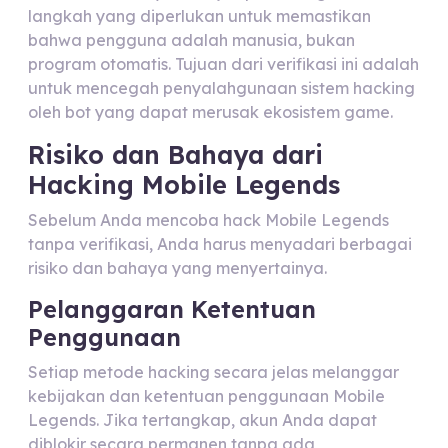
langkah yang diperlukan untuk memastikan
bahwa pengguna adalah manusia, bukan
program otomatis. Tujuan dari verifikasi ini adalah
untuk mencegah penyalahgunaan sistem hacking
oleh bot yang dapat merusak ekosistem game.
Risiko dan Bahaya dari
Hacking Mobile Legends
Sebelum Anda mencoba hack Mobile Legends
tanpa verifikasi, Anda harus menyadari berbagai
risiko dan bahaya yang menyertainya.
Pelanggaran Ketentuan
Penggunaan
Setiap metode hacking secara jelas melanggar
kebijakan dan ketentuan penggunaan Mobile
Legends. Jika tertangkap, akun Anda dapat
diblokir secara permanen tanpa ada