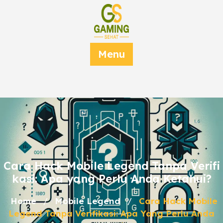
Skip
to
content
Menu
Cara Hack Mobile Legend Tanpa Verifi
kasi: Apa yang Perlu Anda Ketahui?
Home
Mobile Legend
Cara Hack Mobile
/
/
Legend Tanpa Verifikasi: Apa Yang Perlu Anda