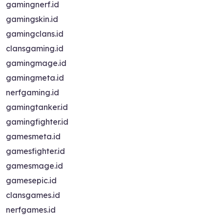
gamingnerf.id
gamingskin.id
gamingclans.id
clansgaming.id
gamingmage.id
gamingmeta.id
nerfgaming.id
gamingtanker.id
gamingfighter.id
gamesmeta.id
gamesfighter.id
gamesmage.id
gamesepic.id
clansgames.id
nerfgames.id