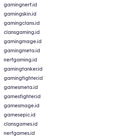
gamingnerf.id
gamingskin.id
gamingclans.id
clansgaming.id
gamingmage.id
gamingmeta.id
nerfgaming.id
gamingtanker.id
gamingfighter.id
gamesmeta.id
gamesfighter.id
gamesmage.id
gamesepic.id
clansgames.id
nerfgames.id