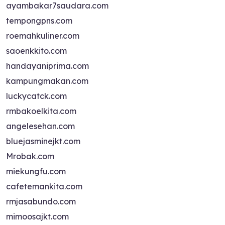
ayambakar7saudara.com
tempongpns.com
roemahkuliner.com
saoenkkito.com
handayaniprima.com
kampungmakan.com
luckycatck.com
rmbakoelkita.com
angelesehan.com
bluejasminejkt.com
Mrobak.com
miekungfu.com
cafetemankita.com
rmjasabundo.com
mimoosajkt.com