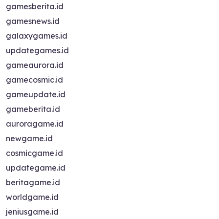
gamesberita.id
gamesnews.id
galaxygames.id
updategames.id
gameaurora.id
gamecosmic.id
gameupdate.id
gameberita.id
auroragame.id
newgame.id
cosmicgame.id
updategame.id
beritagame.id
worldgame.id
jeniusgame.id