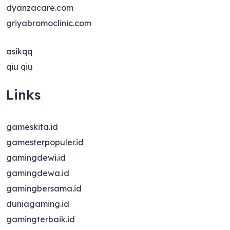
dyanzacare.com
griyabromoclinic.com
asikqq
qiu qiu
Links
gameskita.id
gamesterpopuler.id
gamingdewi.id
gamingdewa.id
gamingbersama.id
duniagaming.id
gamingterbaik.id