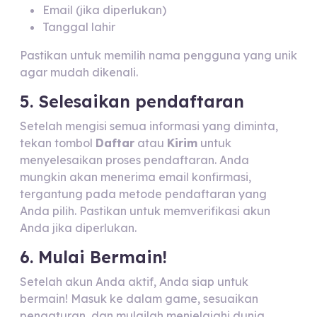
Email (jika diperlukan)
Tanggal lahir
Pastikan untuk memilih nama pengguna yang unik
agar mudah dikenali.
5. Selesaikan pendaftaran
Setelah mengisi semua informasi yang diminta,
tekan tombol
Daftar
atau
Kirim
untuk
menyelesaikan proses pendaftaran. Anda
mungkin akan menerima email konfirmasi,
tergantung pada metode pendaftaran yang
Anda pilih. Pastikan untuk memverifikasi akun
Anda jika diperlukan.
6. Mulai Bermain!
Setelah akun Anda aktif, Anda siap untuk
bermain! Masuk ke dalam game, sesuaikan
pengaturan, dan mulailah menjelajahi dunia