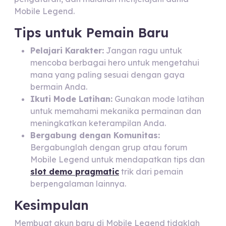
Mobile Legend.
Tips untuk Pemain Baru
Pelajari Karakter:
Jangan ragu untuk
mencoba berbagai hero untuk mengetahui
mana yang paling sesuai dengan gaya
bermain Anda.
Ikuti Mode Latihan:
Gunakan mode latihan
untuk memahami mekanika permainan dan
meningkatkan keterampilan Anda.
Bergabung dengan Komunitas:
Bergabunglah dengan grup atau forum
Mobile Legend untuk mendapatkan tips dan
slot demo pragmatic
trik dari pemain
berpengalaman lainnya.
Kesimpulan
Membuat akun baru di Mobile Legend tidaklah