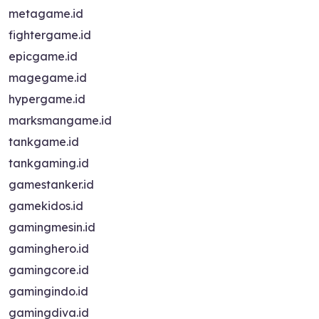
metagame.id
fightergame.id
epicgame.id
magegame.id
hypergame.id
marksmangame.id
tankgame.id
tankgaming.id
gamestanker.id
gamekidos.id
gamingmesin.id
gaminghero.id
gamingcore.id
gamingindo.id
gamingdiva.id