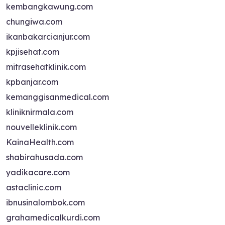
kembangkawung.com
chungiwa.com
ikanbakarcianjur.com
kpjisehat.com
mitrasehatklinik.com
kpbanjar.com
kemanggisanmedical.com
kliniknirmala.com
nouvelleklinik.com
KainaHealth.com
shabirahusada.com
yadikacare.com
astaclinic.com
ibnusinalombok.com
grahamedicalkurdi.com