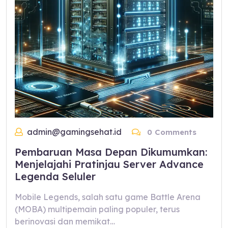
admin@gamingsehat.id
0 Comments
Pembaruan Masa Depan Dikumumkan:
Menjelajahi Pratinjau Server Advance
Legenda Seluler
Mobile Legends, salah satu game Battle Arena
(MOBA) multipemain paling populer, terus
berinovasi dan memikat…