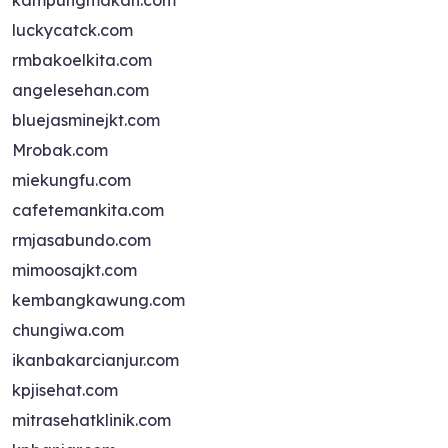
kampungmakan.com
luckycatck.com
rmbakoelkita.com
angelesehan.com
bluejasminejkt.com
Mrobak.com
miekungfu.com
cafetemankita.com
rmjasabundo.com
mimoosajkt.com
kembangkawung.com
chungiwa.com
ikanbakarcianjur.com
kpjisehat.com
mitrasehatklinik.com