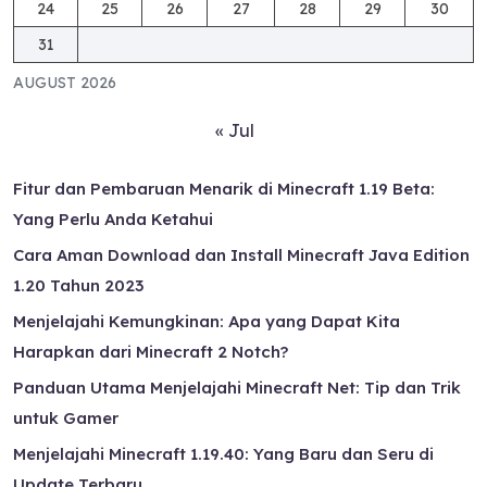
24
25
26
27
28
29
30
31
AUGUST 2026
« Jul
Fitur dan Pembaruan Menarik di Minecraft 1.19 Beta:
Yang Perlu Anda Ketahui
Cara Aman Download dan Install Minecraft Java Edition
1.20 Tahun 2023
Menjelajahi Kemungkinan: Apa yang Dapat Kita
Harapkan dari Minecraft 2 Notch?
Panduan Utama Menjelajahi Minecraft Net: Tip dan Trik
untuk Gamer
Menjelajahi Minecraft 1.19.40: Yang Baru dan Seru di
Update Terbaru