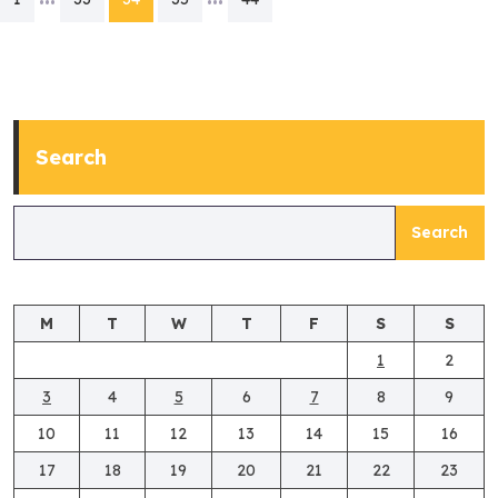
pagination
Search
Search
M
T
W
T
F
S
S
1
2
3
4
5
6
7
8
9
10
11
12
13
14
15
16
17
18
19
20
21
22
23