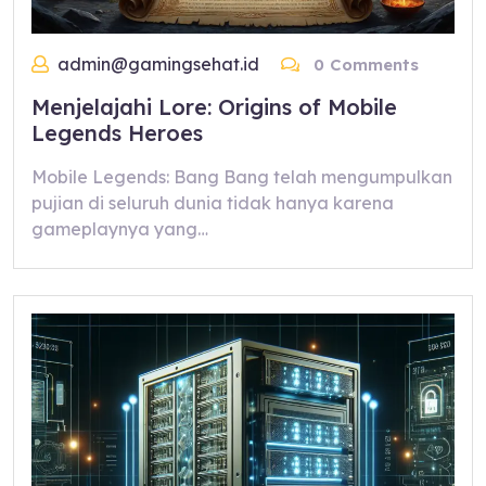
admin@gamingsehat.id
0 Comments
Menjelajahi Lore: Origins of Mobile
Legends Heroes
Mobile Legends: Bang Bang telah mengumpulkan
pujian di seluruh dunia tidak hanya karena
gameplaynya yang…