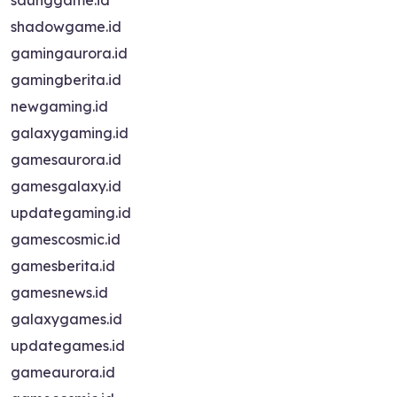
saunggame.id
shadowgame.id
gamingaurora.id
gamingberita.id
newgaming.id
galaxygaming.id
gamesaurora.id
gamesgalaxy.id
updategaming.id
gamescosmic.id
gamesberita.id
gamesnews.id
galaxygames.id
updategames.id
gameaurora.id