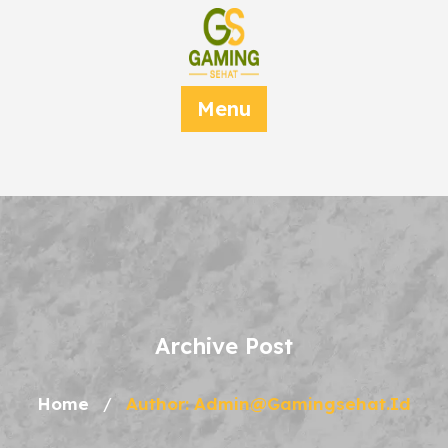
Skip
to
content
Menu
Archive Post
Home
Author:
Admin@gamingsehat.id
/