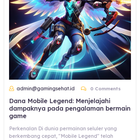
admin@gamingsehat.id
0 Comments
Dana Mobile Legend: Menjelajahi
dampaknya pada pengalaman bermain
game
Perkenalan Di dunia permainan seluler yang
berkembang cepat, "Mobile Legend" telah