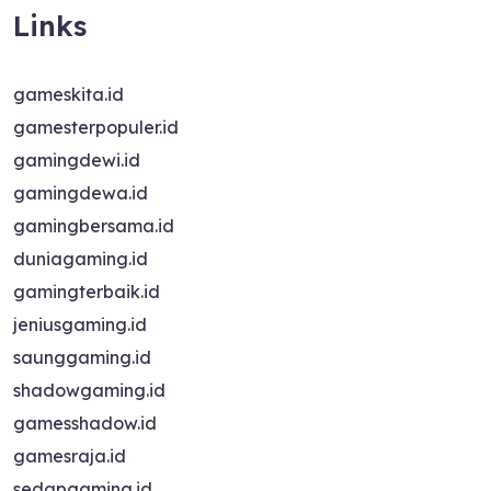
Links
gameskita.id
gamesterpopuler.id
gamingdewi.id
gamingdewa.id
gamingbersama.id
duniagaming.id
gamingterbaik.id
jeniusgaming.id
saunggaming.id
shadowgaming.id
gamesshadow.id
gamesraja.id
sedapgaming.id