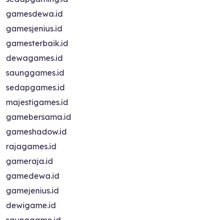
gamesdewa.id
gamesjenius.id
gamesterbaik.id
dewagames.id
saunggames.id
sedapgames.id
majestigames.id
gamebersama.id
gameshadow.id
rajagames.id
gameraja.id
gamedewa.id
gamejenius.id
dewigame.id