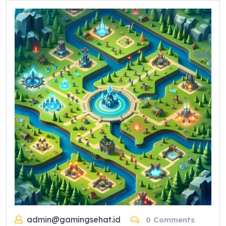
admin@gamingsehat.id
0 Comments