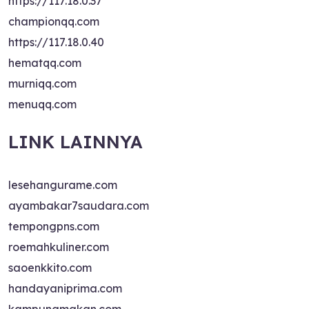
https://117.18.0.37
championqq.com
https://117.18.0.40
hematqq.com
murniqq.com
menuqq.com
LINK LAINNYA
lesehangurame.com
ayambakar7saudara.com
tempongpns.com
roemahkuliner.com
saoenkkito.com
handayaniprima.com