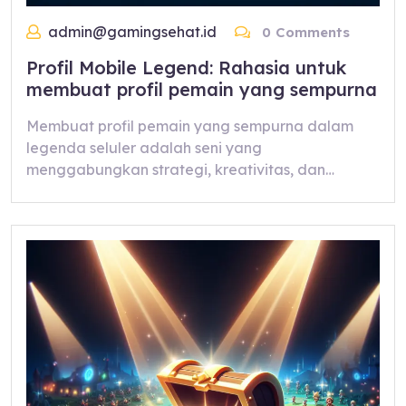
admin@gamingsehat.id
0 Comments
Profil Mobile Legend: Rahasia untuk
membuat profil pemain yang sempurna
Membuat profil pemain yang sempurna dalam
legenda seluler adalah seni yang
menggabungkan strategi, kreativitas, dan…