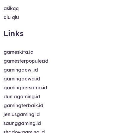
asikqq
qiu qiu
Links
gameskita.id
gamesterpopuler.id
gamingdewi.id
gamingdewa.id
gamingbersama.id
duniagaming.id
gamingterbaik.id
jeniusgaming.id
saunggaming.id
shadowgaming.id