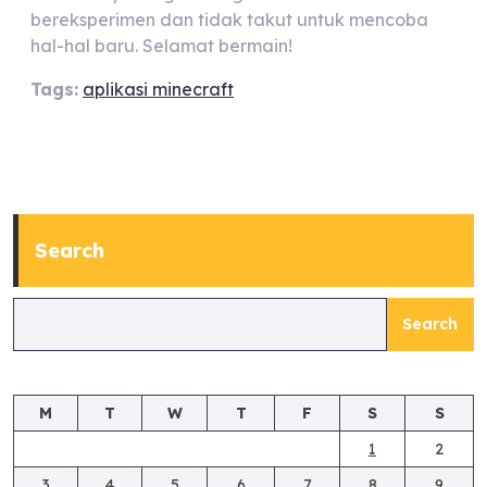
bereksperimen dan tidak takut untuk mencoba
hal-hal baru. Selamat bermain!
Tags:
aplikasi minecraft
Search
Search
M
T
W
T
F
S
S
1
2
3
4
5
6
7
8
9