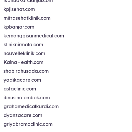
ikanbakarcianjur.com
kpjisehat.com
mitrasehatklinik.com
kpbanjar.com
kemanggisanmedical.com
kliniknirmala.com
nouvelleklinik.com
KainaHealth.com
shabirahusada.com
yadikacare.com
astaclinic.com
ibnusinalombok.com
grahamedicalkurdi.com
dyanzacare.com
griyabromoclinic.com